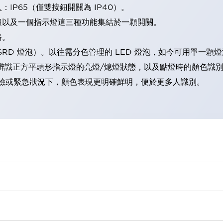
IP65（僅雙按鈕開關為 IP40）。
鈕以及一個指示燈這三種功能集結於一顆開關。
格。
LSRD 燈泡）。以往需分色管理的 LED 燈泡，如今可用單一顆
辨識正方平頭形指示燈的亮燈/熄燈狀態，以及點燈時的顏色識
範：在危險或緊急狀況下，顏色表現更明確鮮明，便於更多人識別。