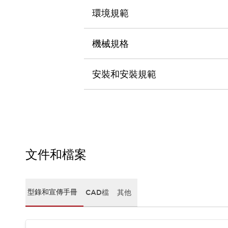
CAD檔
環境規範
型錄和宣傳手冊
影片專區
選型系統
機械規格
軟體下載
邏輯模擬器
安裝和安裝規範
產品資安通知
最新消息
新聞中心
活動
促銷活動
部落格
支援
文件和檔案
聯絡我們
服務據點
產品變更/停產通知
RoHS指令對應
型錄和宣傳手冊
CAD檔
其他
認證與標準