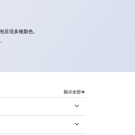
燈泡呈現多種顏色。
別。
+
顯示全部