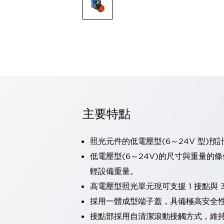
可程式控制器
可程式人機介面
工業乙太網路設備
瀏覽全部
自動識別
自動識別
感測器
瀏覽全部
行業
汽車
主要特點
工業機器人的潛在風險，從第三者角度徹底驗證
減少安全柵內的人身事故
兼顧良好的視認性及減少維修工時
照光元件的低電壓型(6～24V 型)預
最適合小型裝置的安全對策
瀏覽全部
低電壓型(6～24V)的尺寸與重量的
工具機
輕設備重量。
降低機床成本的技巧簡單的讓人意外
尋找讓機床更小型化的可能性
高電壓型照光單元現可支援 1 接點與 3
從外觀設計的觀點提升機床的附加價值
採用一體成型端子蓋，具備極高安全
預防導致機器故障的「瞬停」
接點部採用自清潔滾動接觸方式，維
3位置促動開關確保綜合加工中心機的安全性