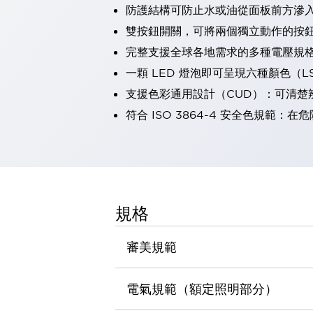
防護結構可防止水或油從面板前方滲入：
瀏覽全部
機器人
雙按鈕開關，可將兩個獨立動作的按
使人機協作更安全、更高效
完整支援全球各地需求的多種電壓規
發揮協作機器人潛力的安全措施
瀏覽全部
一顆 LED 燈泡即可呈現六種顏色（
半導體
支援色彩通用設計（CUD）：可清楚
提高半導體製造裝置設計自由度的方法
瞬間完成開關的更換，避免停機時間拉長
符合 ISO 3864-4 安全色規
充分對應安全標準
瀏覽全部
瀏覽全部
解決方案
IIoT（工業物聯網）
去面板化
RFID 認證
規格
安全及其未來
安全及其未來 | 解決⽅案
審美規範
瀏覽全部
從基礎了解安全元件
瀏覽全部
電氣規範（額定照明部分）
資源與文件