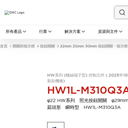
所有產品
所有產品
行業
解決方案
資源與文件
開關與指示燈
按鈕開關
首頁
開關與指示燈
按鈕開關
22mm 25mm 30mm 按鈕開關・指示燈
指示燈和蜂鳴器
瀏覽全部
安全與防爆
安全設備
防爆設備
HW系列 (螺絲端子型) 控制元件 ( 2025年1
瀏覽全部
新款機種)
盤櫃
HW1L-M310Q3
繼電器·計時器
電源供應器
φ22 HW系列 照光按鈕開關 φ29m
回路保護器
菇頭形 瞬時型 HW1L-M310Q3A
LED照明裝置
端子台
瀏覽全部
自動化