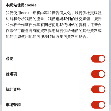
防護結構可防止水或油從面板前方滲入：IP65（僅雙按
本網站使用cookie
鈕開關為 IP40）。
我們使用cookie來將內容和廣告個人化，以提供社交媒體
功能和分析我們的流量。我們也與我們的社交媒體、廣告
雙按鈕開關，可將兩個獨立動作的按鈕以及一個指示燈這
和分析合作夥伴分享有關您使用我們網站的資料，這些合
三種功能集結於一顆開關。
作夥伴可能會將有關資料與您所提供給他們的其他資料或
完整支援全球各地需求的多種電壓規格。
他們從您使用他們的服務時所收集的資料相結合。
一顆 LED 燈泡即可呈現六種顏色（LSRD 燈泡）。以往
需分色管理的 LED 燈泡，如今可用單一顆燈泡呈現多種
同
顏色。
必要
意
支援色彩通用設計（CUD）：可清楚辨識正方平頭形指
選
示燈的亮燈/熄燈狀態，以及點燈時的顏色識別。
擇
首選項
符合 ISO 3864-4 安全色規範：在危險或緊急狀況下，
顏色表現更明確鮮明，便於更多人識別。
統計資料
市場營銷