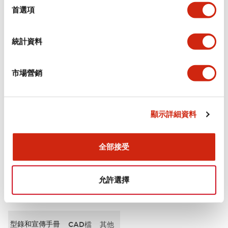
擇
首選項
審美規範
統計資料
電氣規範（額定照明部分）
市場營銷
環境規範
機械規格
顯示詳細資料
安裝和安裝規範
全部接受
允許選擇
文件和檔案
型錄和宣傳手冊
CAD檔
其他