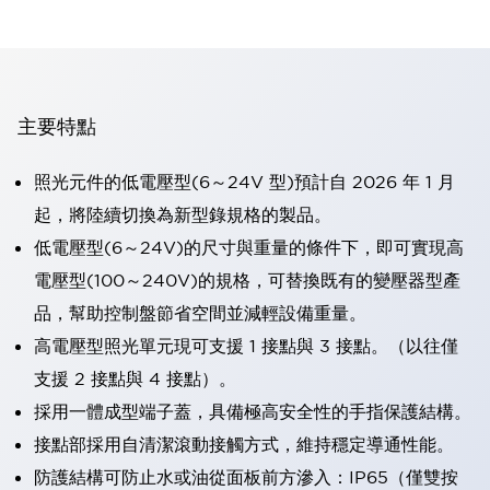
主要特點
照光元件的低電壓型(6～24V 型)預計自 2026 年 1 月
起，將陸續切換為新型錄規格的製品。
低電壓型(6～24V)的尺寸與重量的條件下，即可實現高
電壓型(100～240V)的規格，可替換既有的變壓器型產
品，幫助控制盤節省空間並減輕設備重量。
高電壓型照光單元現可支援 1 接點與 3 接點。（以往僅
支援 2 接點與 4 接點）。
採用一體成型端子蓋，具備極高安全性的手指保護結構。
接點部採用自清潔滾動接觸方式，維持穩定導通性能。
防護結構可防止水或油從面板前方滲入：IP65（僅雙按