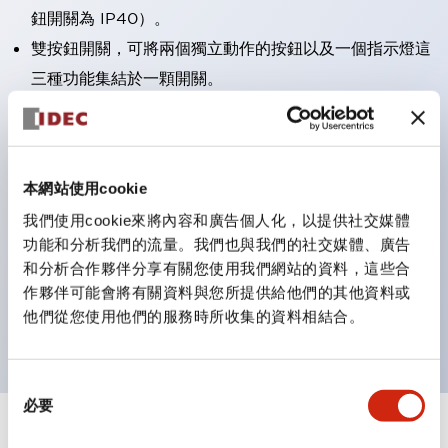
鈕開關為 IP40）。
雙按鈕開關，可將兩個獨立動作的按鈕以及一個指示燈這
三種功能集結於一顆開關。
完整支援全球各地需求的多種電壓規格。
一顆 LED 燈泡即可呈現六種顏色（LSRD 燈泡）。以往
需分色管理的 LED 燈泡，如今可用單一顆燈泡呈現多種
本網站使用cookie
顏色。
我們使用cookie來將內容和廣告個人化，以提供社交媒體
支援色彩通用設計（CUD）：可清楚辨識正方平頭形指
功能和分析我們的流量。我們也與我們的社交媒體、廣告
示燈的亮燈/熄燈狀態，以及點燈時的顏色識別。
和分析合作夥伴分享有關您使用我們網站的資料，這些合
符合 ISO 3864-4 安全色規範：在危險或緊急狀況下，
作夥伴可能會將有關資料與您所提供給他們的其他資料或
他們從您使用他們的服務時所收集的資料相結合。
顏色表現更明確鮮明，便於更多人識別。
同
必要
意
選
+
規格
顯示全部