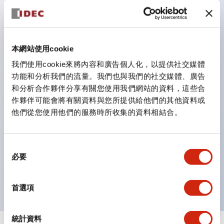
防護結構可防止水或油從面板前方滲入：IP65（僅雙按
鈕開關為 IP40）。
雙按鈕開關，可將兩個獨立動作的按鈕以及一個指示燈這
本網站使用cookie
三種功能集結於一顆開關。
我們使用cookie來將內容和廣告個人化，以提供社交媒體
完整支援全球各地需求的多種電壓規格。
功能和分析我們的流量。我們也與我們的社交媒體、廣告
一顆 LED 燈泡即可呈現六種顏色（LSRD 燈泡）。以往
和分析合作夥伴分享有關您使用我們網站的資料，這些合
需分色管理的 LED 燈泡，如今可用單一顆燈泡呈現多種
作夥伴可能會將有關資料與您所提供給他們的其他資料或
他們從您使用他們的服務時所收集的資料相結合。
顏色。
支援色彩通用設計（CUD）：可清楚辨識正方平頭形指
示燈的亮燈/熄燈狀態，以及點燈時的顏色識別。
同
必要
符合 ISO 3864-4 安全色規範：在危險或緊急狀況下，
意
選
顏色表現更明確鮮明，便於更多人識別。
擇
首選項
統計資料