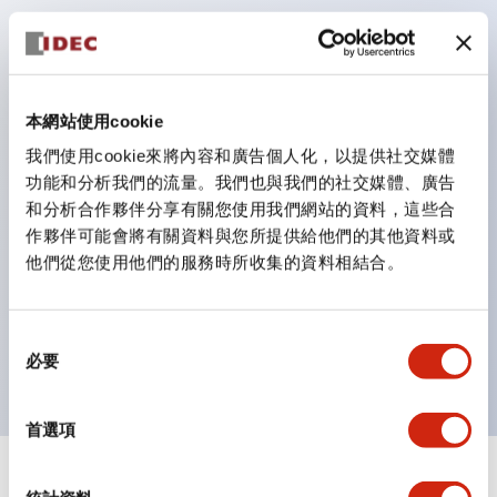
鈕開關為 IP40）。
雙按鈕開關，可將兩個獨立動作的按鈕以及一個指示燈這
三種功能集結於一顆開關。
完整支援全球各地需求的多種電壓規格。
本網站使用cookie
一顆 LED 燈泡即可呈現六種顏色（LSRD 燈泡）。以往
我們使用cookie來將內容和廣告個人化，以提供社交媒體
功能和分析我們的流量。我們也與我們的社交媒體、廣告
需分色管理的 LED 燈泡，如今可用單一顆燈泡呈現多種
和分析合作夥伴分享有關您使用我們網站的資料，這些合
顏色。
作夥伴可能會將有關資料與您所提供給他們的其他資料或
支援色彩通用設計（CUD）：可清楚辨識正方平頭形指
他們從您使用他們的服務時所收集的資料相結合。
示燈的亮燈/熄燈狀態，以及點燈時的顏色識別。
符合 ISO 3864-4 安全色規範：在危險或緊急狀況下，
同
顏色表現更明確鮮明，便於更多人識別。
必要
意
選
擇
首選項
+
規格
顯示全部