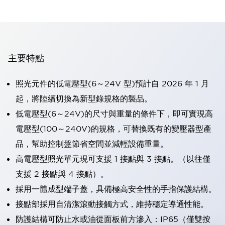
主要特點
照光元件的低電壓型(6～24V 型)預計自 2026 年 1 月
起，將陸續切換為新型錄規格的製品。
低電壓型(6～24V)的尺寸與重量的條件下，即可實現高
電壓型(100～240V)的規格，可替換既有的變壓器型產
品，幫助控制盤節省空間並減輕設備重量。
高電壓型照光單元現可支援 1 接點與 3 接點。（以往僅
支援 2 接點與 4 接點）。
採用一體成型端子蓋，具備極高安全性的手指保護結構。
接點部採用自清潔滾動接觸方式，維持穩定導通性能。
防護結構可防止水或油從面板前方滲入：IP65（僅雙按