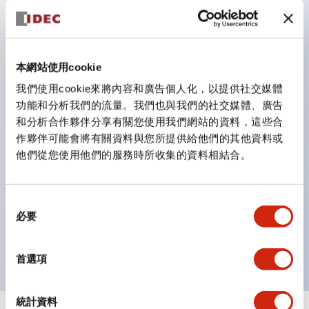
防護結構可防止水或油從面板前方滲入：IP65（僅雙按
鈕開關為 IP40）。
雙按鈕開關，可將兩個獨立動作的按鈕以及一個指示燈這
本網站使用cookie
三種功能集結於一顆開關。
我們使用cookie來將內容和廣告個人化，以提供社交媒體
完整支援全球各地需求的多種電壓規格。
功能和分析我們的流量。我們也與我們的社交媒體、廣告
一顆 LED 燈泡即可呈現六種顏色（LSRD 燈泡）。以往
和分析合作夥伴分享有關您使用我們網站的資料，這些合
需分色管理的 LED 燈泡，如今可用單一顆燈泡呈現多種
作夥伴可能會將有關資料與您所提供給他們的其他資料或
他們從您使用他們的服務時所收集的資料相結合。
顏色。
支援色彩通用設計（CUD）：可清楚辨識正方平頭形指
示燈的亮燈/熄燈狀態，以及點燈時的顏色識別。
同
必要
符合 ISO 3864-4 安全色規範：在危險或緊急狀況下，
意
選
顏色表現更明確鮮明，便於更多人識別。
擇
首選項
統計資料