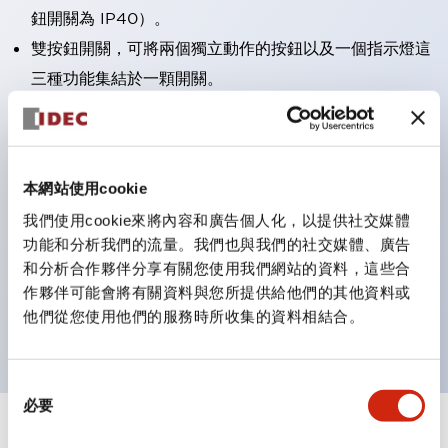
鈕開關為 IP40）。
雙按鈕開關，可將兩個獨立動作的按鈕以及一個指示燈這
三種功能集結於一顆開關。
完整支援全球各地需求的多種電壓規格。
一顆 LED 燈泡即可呈現六種顏色（LSRD 燈泡）。以往
需分色管理的 LED 燈泡，如今可用單一顆燈泡呈現多種
本網站使用cookie
顏色。
我們使用cookie來將內容和廣告個人化，以提供社交媒體
支援色彩通用設計（CUD）：可清楚辨識正方平頭形指
功能和分析我們的流量。我們也與我們的社交媒體、廣告
示燈的亮燈/熄燈狀態，以及點燈時的顏色識別。
和分析合作夥伴分享有關您使用我們網站的資料，這些合
符合 ISO 3864-4 安全色規範：在危險或緊急狀況下，
作夥伴可能會將有關資料與您所提供給他們的其他資料或
他們從您使用他們的服務時所收集的資料相結合。
顏色表現更明確鮮明，便於更多人識別。
同
必要
意
選
+
規格
顯示全部