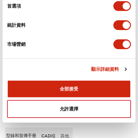
擇
首選項
審美規範
統計資料
電氣規範（額定照明部分）
市場營銷
環境規範
機械規格
顯示詳細資料
安裝和安裝規範
全部接受
允許選擇
文件和檔案
型錄和宣傳手冊
CAD檔
其他