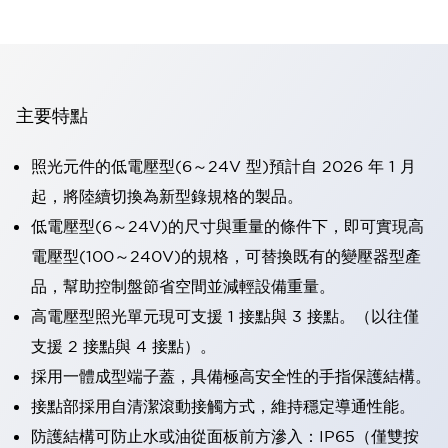
主要特點
照光元件的低電壓型(6～24V 型)預計自 2026 年 1 月
起，將陸續切換為新型錄規格的製品。
低電壓型(6～24V)的尺寸與重量的條件下，即可實現高
電壓型(100～240V)的規格，可替換既有的變壓器型產
品，幫助控制盤節省空間並減輕設備重量。
高電壓型照光單元現可支援 1 接點與 3 接點。（以往僅
支援 2 接點與 4 接點）。
採用一體成型端子蓋，具備極高安全性的手指保護結構。
接點部採用自清潔滾動接觸方式，維持穩定導通性能。
防護結構可防止水或油從面板前方滲入：IP65（僅雙按