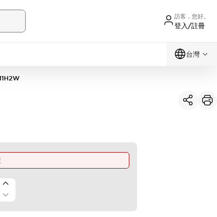
訪客，您好。
登入/註冊
台灣
11H2W
產