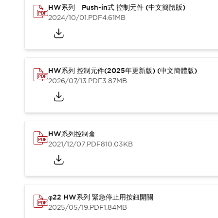
CAD檔
HW系列 Push-in式 控制元件 (中文簡體版)
型錄和宣傳手冊
2024/10/01
.PDF
4.61MB
影片專區
選型系統
軟體下載
邏輯模擬器
HW系列 控制元件(2025年更新版) (中文簡體版)
產品資安通知
2026/07/13
.PDF
3.87MB
最新消息
新聞中心
活動
促銷活動
部落格
HW系列控制盒
支援
2021/12/07
.PDF
810.03KB
聯絡我們
服務據點
產品變更/停產通知
RoHS指令對應
認證與標準
φ22 HW系列 緊急停止用按鈕開關
2025/05/19
.PDF
1.84MB