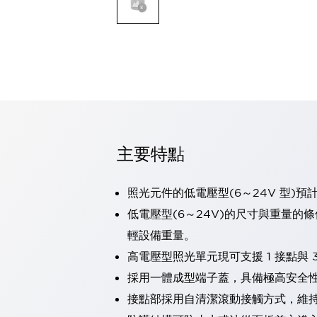
可程式控制器
可程式人機介面
工業乙太網路設備
瀏覽全部
自動識別
自動識別
感測器
瀏覽全部
行業
汽車
主要特點
工業機器人的潛在風險，從第三者角度徹底驗證
減少安全柵內的人身事故
照光元件的低電壓型(6～24V 型)預
兼顧良好的視認性及減少維修工時
最適合小型裝置的安全對策
瀏覽全部
低電壓型(6～24V)的尺寸與重量的
工具機
輕設備重量。
降低機床成本的技巧簡單的讓人意外
高電壓型照光單元現可支援 1 接點與 3
尋找讓機床更小型化的可能性
採用一體成型端子蓋，具備極高安全
從外觀設計的觀點提升機床的附加價值
預防導致機器故障的「瞬停」
接點部採用自清潔滾動接觸方式，維
3位置促動開關確保綜合加工中心機的安全性