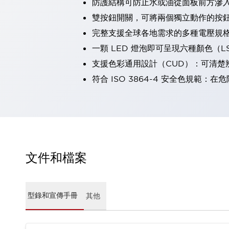
防護結構可防止水或油從面板前方滲入：
瀏覽全部
雙按鈕開關，可將兩個獨立動作的按
機器人
完整支援全球各地需求的多種電壓規
使人機協作更安全、更高效
發揮協作機器人潛力的安全措施
瀏覽全部
一顆 LED 燈泡即可呈現六種顏色（
半導體
支援色彩通用設計（CUD）：可清楚
提高半導體製造裝置設計自由度的方法
符合 ISO 3864-4 安全色規
瞬間完成開關的更換，避免停機時間拉長
充分對應安全標準
瀏覽全部
瀏覽全部
解決方案
IIoT（工業物聯網）
去面板化
RFID 認證
文件和檔案
安全及其未來
安全及其未來 | 解決⽅案
瀏覽全部
從基礎了解安全元件
型錄和宣傳手冊
其他
瀏覽全部
資源與文件