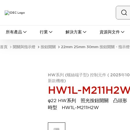
所有產品
所有產品
行業
解決方案
資源與文件
開關與指示燈
按鈕開關
首頁
開關與指示燈
按鈕開關
22mm 25mm 30mm 按鈕開關・指示燈
指示燈和蜂鳴器
瀏覽全部
安全與防爆
安全設備
防爆設備
HW系列 (螺絲端子型) 控制元件 ( 2025年1
瀏覽全部
新款機種)
盤櫃
HW1L-M211H2
繼電器·計時器
電源供應器
φ22 HW系列 照光按鈕開關 凸頭形
回路保護器
時型 HW1L-M211H2W
LED照明裝置
端子台
瀏覽全部
自動化