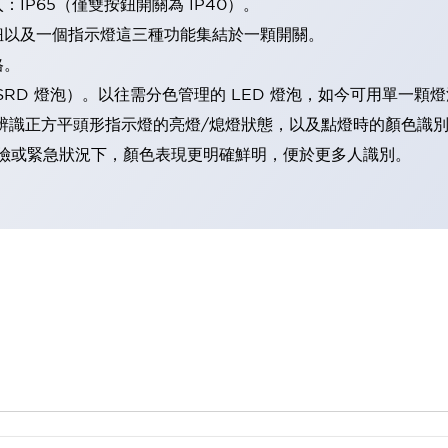
IP65（僅雙按鈕開關為 IP40）。
鈕以及一個指示燈這三種功能集結於一顆開關。
格。
LSRD 燈泡）。以往需分色管理的 LED 燈泡，如今可用單一顆
辨識正方平頭形指示燈的亮燈/熄燈狀態，以及點燈時的顏色識
範：在危險或緊急狀況下，顏色表現更明確鮮明，便於更多人識別。