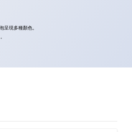
燈泡呈現多種顏色。
別。