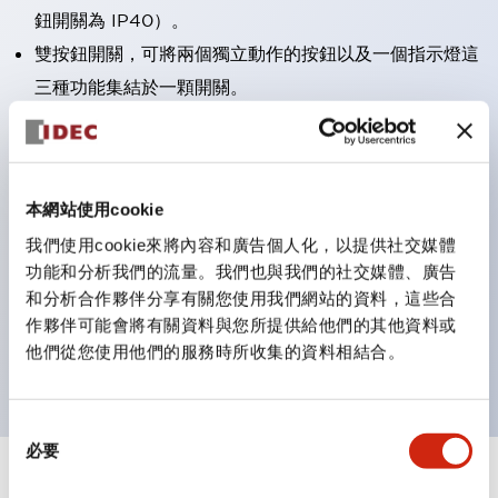
鈕開關為 IP40）。
雙按鈕開關，可將兩個獨立動作的按鈕以及一個指示燈這
三種功能集結於一顆開關。
完整支援全球各地需求的多種電壓規格。
一顆 LED 燈泡即可呈現六種顏色（LSRD 燈泡）。以往
需分色管理的 LED 燈泡，如今可用單一顆燈泡呈現多種
本網站使用cookie
顏色。
我們使用cookie來將內容和廣告個人化，以提供社交媒體
支援色彩通用設計（CUD）：可清楚辨識正方平頭形指
功能和分析我們的流量。我們也與我們的社交媒體、廣告
示燈的亮燈/熄燈狀態，以及點燈時的顏色識別。
和分析合作夥伴分享有關您使用我們網站的資料，這些合
符合 ISO 3864-4 安全色規範：在危險或緊急狀況下，
作夥伴可能會將有關資料與您所提供給他們的其他資料或
他們從您使用他們的服務時所收集的資料相結合。
顏色表現更明確鮮明，便於更多人識別。
同
必要
意
選
+
規格
顯示全部