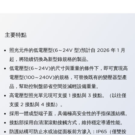
主要特點
照光元件的低電壓型(6～24V 型)預計自 2026 年 1 月
起，將陸續切換為新型錄規格的製品。
低電壓型(6～24V)的尺寸與重量的條件下，即可實現高
電壓型(100～240V)的規格，可替換既有的變壓器型產
品，幫助控制盤節省空間並減輕設備重量。
高電壓型照光單元現可支援 1 接點與 3 接點。（以往僅
支援 2 接點與 4 接點）。
採用一體成型端子蓋，具備極高安全性的手指保護結構。
接點部採用自清潔滾動接觸方式，維持穩定導通性能。
防護結構可防止水或油從面板前方滲入：IP65（僅雙按