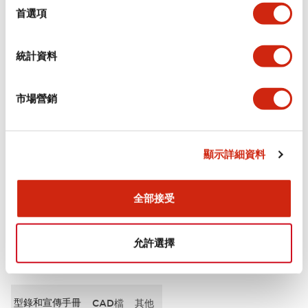
擇
首選項
審美規範
統計資料
電氣規範（額定照明部分）
市場營銷
環境規範
機械規格
顯示詳細資料
安裝和安裝規範
全部接受
允許選擇
文件和檔案
型錄和宣傳手冊
CAD檔
其他