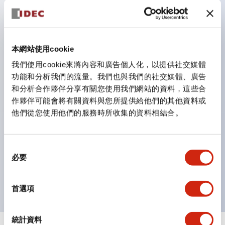
防護結構可防止水或油從面板前方滲入：IP65（僅雙按
鈕開關為 IP40）。
雙按鈕開關，可將兩個獨立動作的按鈕以及一個指示燈這
本網站使用cookie
三種功能集結於一顆開關。
我們使用cookie來將內容和廣告個人化，以提供社交媒體
完整支援全球各地需求的多種電壓規格。
功能和分析我們的流量。我們也與我們的社交媒體、廣告
一顆 LED 燈泡即可呈現六種顏色（LSRD 燈泡）。以往
和分析合作夥伴分享有關您使用我們網站的資料，這些合
需分色管理的 LED 燈泡，如今可用單一顆燈泡呈現多種
作夥伴可能會將有關資料與您所提供給他們的其他資料或
他們從您使用他們的服務時所收集的資料相結合。
顏色。
支援色彩通用設計（CUD）：可清楚辨識正方平頭形指
示燈的亮燈/熄燈狀態，以及點燈時的顏色識別。
同
必要
符合 ISO 3864-4 安全色規範：在危險或緊急狀況下，
意
選
顏色表現更明確鮮明，便於更多人識別。
擇
首選項
統計資料