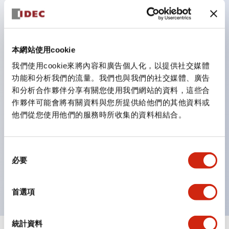
防護結構可防止水或油從面板前方滲入：IP65（僅雙按
鈕開關為 IP40）。
雙按鈕開關，可將兩個獨立動作的按鈕以及一個指示燈這
本網站使用cookie
三種功能集結於一顆開關。
我們使用cookie來將內容和廣告個人化，以提供社交媒體
完整支援全球各地需求的多種電壓規格。
功能和分析我們的流量。我們也與我們的社交媒體、廣告
一顆 LED 燈泡即可呈現六種顏色（LSRD 燈泡）。以往
和分析合作夥伴分享有關您使用我們網站的資料，這些合
需分色管理的 LED 燈泡，如今可用單一顆燈泡呈現多種
作夥伴可能會將有關資料與您所提供給他們的其他資料或
他們從您使用他們的服務時所收集的資料相結合。
顏色。
支援色彩通用設計（CUD）：可清楚辨識正方平頭形指
示燈的亮燈/熄燈狀態，以及點燈時的顏色識別。
同
必要
符合 ISO 3864-4 安全色規範：在危險或緊急狀況下，
意
選
顏色表現更明確鮮明，便於更多人識別。
擇
首選項
統計資料