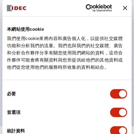
防護結構可防止水或油從面板前方滲入：IP65（僅雙按
鈕開關為 IP40）。
雙按鈕開關，可將兩個獨立動作的按鈕以及一個指示燈這
本網站使用cookie
三種功能集結於一顆開關。
我們使用cookie來將內容和廣告個人化，以提供社交媒體
完整支援全球各地需求的多種電壓規格。
功能和分析我們的流量。我們也與我們的社交媒體、廣告
一顆 LED 燈泡即可呈現六種顏色（LSRD 燈泡）。以往
和分析合作夥伴分享有關您使用我們網站的資料，這些合
需分色管理的 LED 燈泡，如今可用單一顆燈泡呈現多種
作夥伴可能會將有關資料與您所提供給他們的其他資料或
他們從您使用他們的服務時所收集的資料相結合。
顏色。
支援色彩通用設計（CUD）：可清楚辨識正方平頭形指
示燈的亮燈/熄燈狀態，以及點燈時的顏色識別。
同
必要
符合 ISO 3864-4 安全色規範：在危險或緊急狀況下，
意
選
顏色表現更明確鮮明，便於更多人識別。
擇
首選項
統計資料