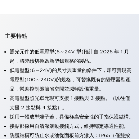
主要特點
照光元件的低電壓型(6～24V 型)預計自 2026 年 1 月
起，將陸續切換為新型錄規格的製品。
低電壓型(6～24V)的尺寸與重量的條件下，即可實現高
電壓型(100～240V)的規格，可替換既有的變壓器型產
品，幫助控制盤節省空間並減輕設備重量。
高電壓型照光單元現可支援 1 接點與 3 接點。（以往僅
支援 2 接點與 4 接點）。
採用一體成型端子蓋，具備極高安全性的手指保護結構。
接點部採用自清潔滾動接觸方式，維持穩定導通性能。
防護結構可防止水或油從面板前方滲入：IP65（僅雙按