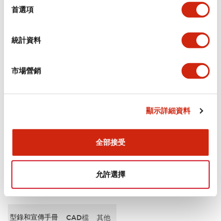
擇
首選項
審美規範
統計資料
電氣規範（額定照明部分）
市場營銷
環境規範
機械規格
顯示詳細資料
安裝和安裝規範
全部接受
允許選擇
文件和檔案
型錄和宣傳手冊
CAD檔
其他