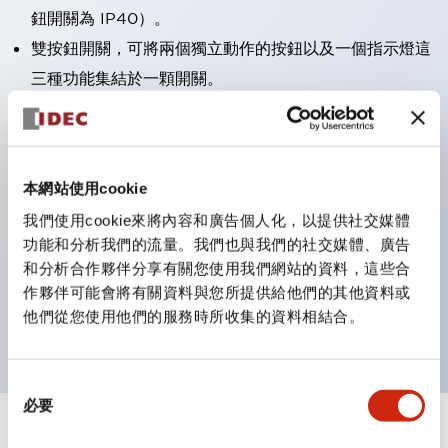
鈕開關為 IP40）。
雙按鈕開關，可將兩個獨立動作的按鈕以及一個指示燈這
三種功能集結於一顆開關。
完整支援全球各地需求的多種電壓規格。
一顆 LED 燈泡即可呈現六種顏色（LSRD 燈泡）。以往
需分色管理的 LED 燈泡，如今可用單一顆燈泡呈現多種
本網站使用cookie
顏色。
我們使用cookie來將內容和廣告個人化，以提供社交媒體
支援色彩通用設計（CUD）：可清楚辨識正方平頭形指
功能和分析我們的流量。我們也與我們的社交媒體、廣告
示燈的亮燈/熄燈狀態，以及點燈時的顏色識別。
和分析合作夥伴分享有關您使用我們網站的資料，這些合
符合 ISO 3864-4 安全色規範：在危險或緊急狀況下，
作夥伴可能會將有關資料與您所提供給他們的其他資料或
他們從您使用他們的服務時所收集的資料相結合。
顏色表現更明確鮮明，便於更多人識別。
同
必要
意
選
+
規格
顯示全部