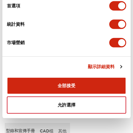
擇
首選項
審美規範
統計資料
電氣規範（額定照明部分）
市場營銷
環境規範
機械規格
顯示詳細資料
安裝和安裝規範
全部接受
允許選擇
文件和檔案
型錄和宣傳手冊
CAD檔
其他