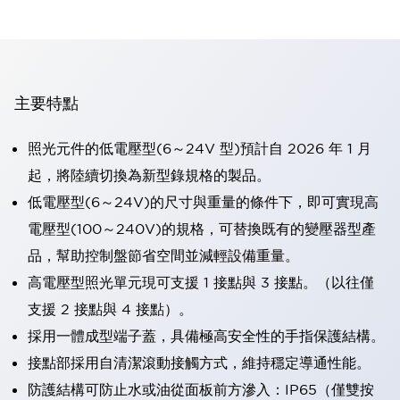
主要特點
照光元件的低電壓型(6～24V 型)預計自 2026 年 1 月
起，將陸續切換為新型錄規格的製品。
低電壓型(6～24V)的尺寸與重量的條件下，即可實現高
電壓型(100～240V)的規格，可替換既有的變壓器型產
品，幫助控制盤節省空間並減輕設備重量。
高電壓型照光單元現可支援 1 接點與 3 接點。（以往僅
支援 2 接點與 4 接點）。
採用一體成型端子蓋，具備極高安全性的手指保護結構。
接點部採用自清潔滾動接觸方式，維持穩定導通性能。
防護結構可防止水或油從面板前方滲入：IP65（僅雙按