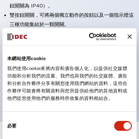
鈕開關為 IP40）。
雙按鈕開關，可將兩個獨立動作的按鈕以及一個指示燈這
三種功能集結於一顆開關。
完整支援全球各地需求的多種電壓規格。
一顆 LED 燈泡即可呈現六種顏色（LSRD 燈泡）。以往
需分色管理的 LED 燈泡，如今可用單一顆燈泡呈現多種
本網站使用cookie
顏色。
我們使用cookie來將內容和廣告個人化，以提供社交媒體
支援色彩通用設計（CUD）：可清楚辨識正方平頭形指
功能和分析我們的流量。我們也與我們的社交媒體、廣告
示燈的亮燈/熄燈狀態，以及點燈時的顏色識別。
和分析合作夥伴分享有關您使用我們網站的資料，這些合
符合 ISO 3864-4 安全色規範：在危險或緊急狀況下，
作夥伴可能會將有關資料與您所提供給他們的其他資料或
他們從您使用他們的服務時所收集的資料相結合。
顏色表現更明確鮮明，便於更多人識別。
同
必要
意
選
+
規格
顯示全部