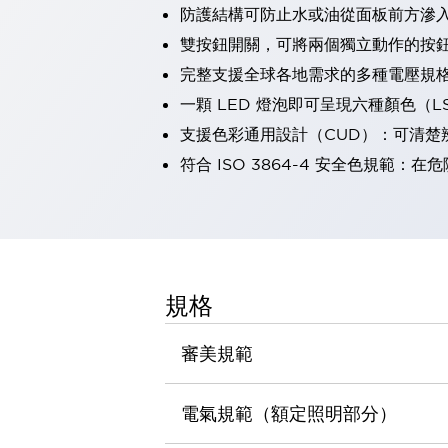
防護結構可防止水或油從面板前方滲入：
瀏覽全部
機器人
雙按鈕開關，可將兩個獨立動作的按
使人機協作更安全、更高效
完整支援全球各地需求的多種電壓規
發揮協作機器人潛力的安全措施
瀏覽全部
一顆 LED 燈泡即可呈現六種顏色（
半導體
支援色彩通用設計（CUD）：可清楚
提高半導體製造裝置設計自由度的方法
瞬間完成開關的更換，避免停機時間拉長
符合 ISO 3864-4 安全色規
充分對應安全標準
瀏覽全部
瀏覽全部
解決方案
IIoT（工業物聯網）
去面板化
RFID 認證
規格
安全及其未來
安全及其未來 | 解決⽅案
審美規範
瀏覽全部
從基礎了解安全元件
瀏覽全部
電氣規範（額定照明部分）
資源與文件