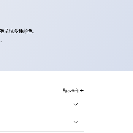
燈泡呈現多種顏色。
別。
+
顯示全部