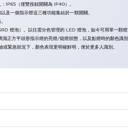
IP65（僅雙按鈕開關為 IP40）。
鈕以及一個指示燈這三種功能集結於一顆開關。
格。
LSRD 燈泡）。以往需分色管理的 LED 燈泡，如今可用單一顆
辨識正方平頭形指示燈的亮燈/熄燈狀態，以及點燈時的顏色識
範：在危險或緊急狀況下，顏色表現更明確鮮明，便於更多人識別。