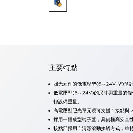
可程式控制器
可程式人機介面
工業乙太網路設備
瀏覽全部
自動識別
自動識別
感測器
瀏覽全部
行業
汽車
主要特點
工業機器人的潛在風險，從第三者角度徹底驗證
減少安全柵內的人身事故
兼顧良好的視認性及減少維修工時
照光元件的低電壓型(6～24V 型)預
最適合小型裝置的安全對策
瀏覽全部
低電壓型(6～24V)的尺寸與重量的
工具機
輕設備重量。
降低機床成本的技巧簡單的讓人意外
尋找讓機床更小型化的可能性
高電壓型照光單元現可支援 1 接點與 3
從外觀設計的觀點提升機床的附加價值
採用一體成型端子蓋，具備極高安全
預防導致機器故障的「瞬停」
接點部採用自清潔滾動接觸方式，維
3位置促動開關確保綜合加工中心機的安全性