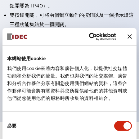
鈕開關為 IP40）。
雙按鈕開關，可將兩個獨立動作的按鈕以及一個指示燈這
三種功能集結於一顆開關。
完整支援全球各地需求的多種電壓規格。
一顆 LED 燈泡即可呈現六種顏色（LSRD 燈泡）。以往
需分色管理的 LED 燈泡，如今可用單一顆燈泡呈現多種
本網站使用cookie
顏色。
我們使用cookie來將內容和廣告個人化，以提供社交媒體
支援色彩通用設計（CUD）：可清楚辨識正方平頭形指
功能和分析我們的流量。我們也與我們的社交媒體、廣告
示燈的亮燈/熄燈狀態，以及點燈時的顏色識別。
和分析合作夥伴分享有關您使用我們網站的資料，這些合
符合 ISO 3864-4 安全色規範：在危險或緊急狀況下，
作夥伴可能會將有關資料與您所提供給他們的其他資料或
他們從您使用他們的服務時所收集的資料相結合。
顏色表現更明確鮮明，便於更多人識別。
同
必要
意
選
+
規格
顯示全部