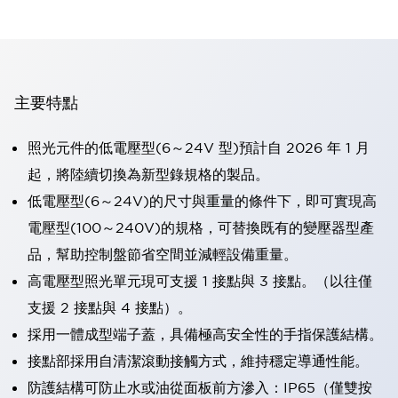
主要特點
照光元件的低電壓型(6～24V 型)預計自 2026 年 1 月
起，將陸續切換為新型錄規格的製品。
低電壓型(6～24V)的尺寸與重量的條件下，即可實現高
電壓型(100～240V)的規格，可替換既有的變壓器型產
品，幫助控制盤節省空間並減輕設備重量。
高電壓型照光單元現可支援 1 接點與 3 接點。（以往僅
支援 2 接點與 4 接點）。
採用一體成型端子蓋，具備極高安全性的手指保護結構。
接點部採用自清潔滾動接觸方式，維持穩定導通性能。
防護結構可防止水或油從面板前方滲入：IP65（僅雙按