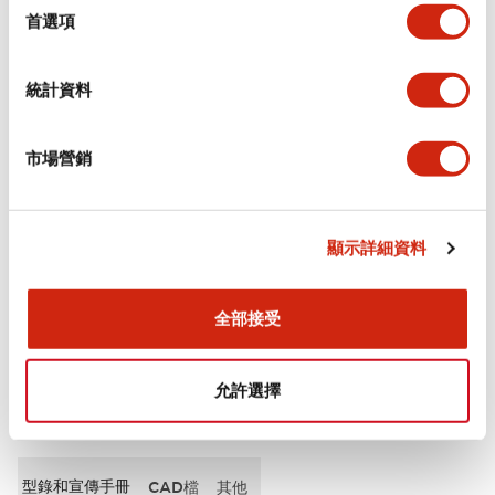
擇
首選項
審美規範
統計資料
電氣規範（額定照明部分）
市場營銷
環境規範
機械規格
顯示詳細資料
安裝和安裝規範
全部接受
允許選擇
文件和檔案
型錄和宣傳手冊
CAD檔
其他