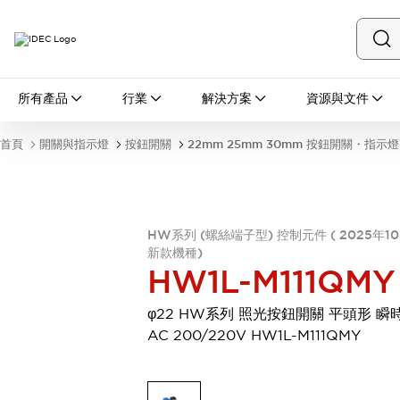
所有產品
所有產品
行業
解決方案
資源與文件
開關與指示燈
按鈕開關
首頁
開關與指示燈
按鈕開關
22mm 25mm 30mm 按鈕開關・指示燈
指示燈和蜂鳴器
瀏覽全部
安全與防爆
安全設備
防爆設備
HW系列 (螺絲端子型) 控制元件 ( 2025年1
瀏覽全部
新款機種)
盤櫃
HW1L-M111QMY
繼電器·計時器
電源供應器
φ22 HW系列 照光按鈕開關 平頭形 瞬
回路保護器
AC 200/220V HW1L-M111QMY
LED照明裝置
端子台
瀏覽全部
自動化