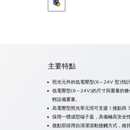
可程式控制器
可程式人機介面
工業乙太網路設備
瀏覽全部
自動識別
自動識別
感測器
瀏覽全部
行業
汽車
主要特點
工業機器人的潛在風險，從第三者角度徹底驗證
減少安全柵內的人身事故
兼顧良好的視認性及減少維修工時
照光元件的低電壓型(6～24V 型)預
最適合小型裝置的安全對策
瀏覽全部
低電壓型(6～24V)的尺寸與重量的
工具機
輕設備重量。
降低機床成本的技巧簡單的讓人意外
尋找讓機床更小型化的可能性
高電壓型照光單元現可支援 1 接點與 3
從外觀設計的觀點提升機床的附加價值
採用一體成型端子蓋，具備極高安全
預防導致機器故障的「瞬停」
接點部採用自清潔滾動接觸方式，維
3位置促動開關確保綜合加工中心機的安全性