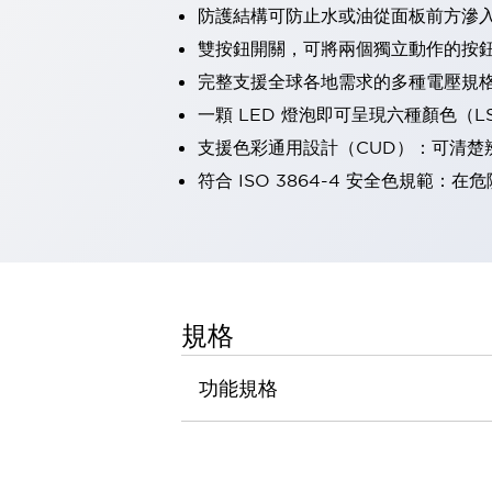
防護結構可防止水或油從面板前方滲入：
瀏覽全部
機器人
雙按鈕開關，可將兩個獨立動作的按
使人機協作更安全、更高效
完整支援全球各地需求的多種電壓規
發揮協作機器人潛力的安全措施
瀏覽全部
一顆 LED 燈泡即可呈現六種顏色（
半導體
支援色彩通用設計（CUD）：可清楚
提高半導體製造裝置設計自由度的方法
瞬間完成開關的更換，避免停機時間拉長
符合 ISO 3864-4 安全色規
充分對應安全標準
瀏覽全部
瀏覽全部
解決方案
IIoT（工業物聯網）
去面板化
RFID 認證
規格
安全及其未來
安全及其未來 | 解決⽅案
功能規格
瀏覽全部
從基礎了解安全元件
瀏覽全部
資源與文件