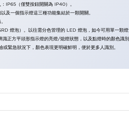
IP65（僅雙按鈕開關為 IP40）。
鈕以及一個指示燈這三種功能集結於一顆開關。
格。
LSRD 燈泡）。以往需分色管理的 LED 燈泡，如今可用單一顆
辨識正方平頭形指示燈的亮燈/熄燈狀態，以及點燈時的顏色識
範：在危險或緊急狀況下，顏色表現更明確鮮明，便於更多人識別。