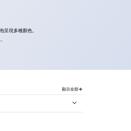
燈泡呈現多種顏色。
別。
+
顯示全部