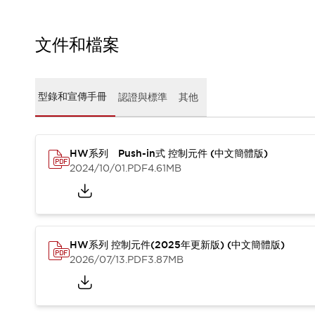
CAD檔
型錄和宣傳手冊
影片專區
文件和檔案
選型系統
軟體下載
邏輯模擬器
型錄和宣傳手冊
認證與標準
其他
產品資安通知
最新消息
新聞中心
活動
HW系列 Push-in式 控制元件 (中文簡體版)
2024/10/01
.PDF
4.61MB
促銷活動
部落格
支援
聯絡我們
服務據點
產品變更/停產通知
HW系列 控制元件(2025年更新版) (中文簡體版)
RoHS指令對應
2026/07/13
.PDF
3.87MB
認證與標準