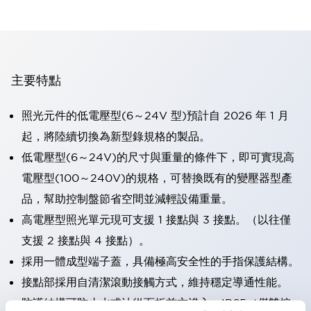
主要特點
照光元件的低電壓型(6～24V 型)預計自 2026 年 1 月
起，將陸續切換為新型錄規格的製品。
低電壓型(6～24V)的尺寸與重量的條件下，即可實現高
電壓型(100～240V)的規格，可替換既有的變壓器型產
品，幫助控制盤節省空間並減輕設備重量。
高電壓型照光單元現可支援 1 接點與 3 接點。（以往僅
支援 2 接點與 4 接點）。
採用一體成型端子蓋，具備極高安全性的手指保護結構。
接點部採用自清潔滾動接觸方式，維持穩定導通性能。
防護結構可防止水或油從面板前方滲入：IP65（僅雙按