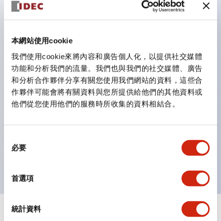
鈕開關為 IP40）。
雙按鈕開關，可將兩個獨立動作的按鈕以及一個指示燈這
三種功能集結於一顆開關。
本網站使用cookie
完整支援全球各地需求的多種電壓規格。
我們使用cookie來將內容和廣告個人化，以提供社交媒體
一顆 LED 燈泡即可呈現六種顏色（LSRD 燈泡）。以往
功能和分析我們的流量。我們也與我們的社交媒體、廣告
和分析合作夥伴分享有關您使用我們網站的資料，這些合
需分色管理的 LED 燈泡，如今可用單一顆燈泡呈現多種
作夥伴可能會將有關資料與您所提供給他們的其他資料或
顏色。
他們從您使用他們的服務時所收集的資料相結合。
支援色彩通用設計（CUD）：可清楚辨識正方平頭形指
示燈的亮燈/熄燈狀態，以及點燈時的顏色識別。
同
符合 ISO 3864-4 安全色規範：在危險或緊急狀況下，
必要
意
顏色表現更明確鮮明，便於更多人識別。
選
擇
首選項
統計資料
+
規格
顯示全部