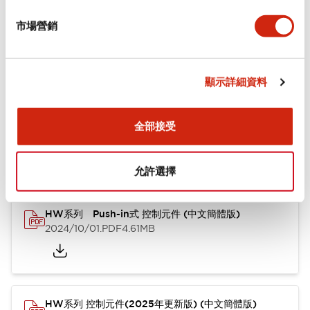
市場營銷
功能規格
顯示詳細資料
文件和檔案
全部接受
型錄和宣傳手冊
認證與標準
其他
允許選擇
HW系列 Push-in式 控制元件 (中文簡體版)
2024/10/01
.PDF
4.61MB
HW系列 控制元件(2025年更新版) (中文簡體版)