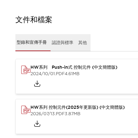
CAD檔
型錄和宣傳手冊
影片專區
文件和檔案
選型系統
軟體下載
邏輯模擬器
型錄和宣傳手冊
認證與標準
其他
產品資安通知
最新消息
新聞中心
活動
HW系列 Push-in式 控制元件 (中文簡體版)
2024/10/01
.PDF
4.61MB
促銷活動
部落格
支援
聯絡我們
服務據點
產品變更/停產通知
HW系列 控制元件(2025年更新版) (中文簡體版)
RoHS指令對應
2026/07/13
.PDF
3.87MB
認證與標準