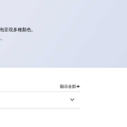
燈泡呈現多種顏色。
別。
+
顯示全部