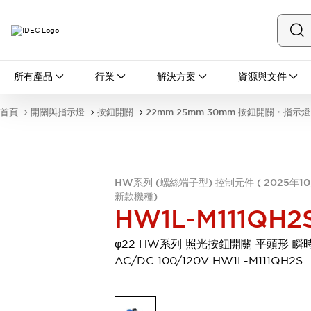
所有產品
所有產品
行業
解決方案
資源與文件
開關與指示燈
按鈕開關
首頁
開關與指示燈
按鈕開關
22mm 25mm 30mm 按鈕開關・指示燈
指示燈和蜂鳴器
瀏覽全部
安全與防爆
安全設備
防爆設備
HW系列 (螺絲端子型) 控制元件 ( 2025年1
瀏覽全部
新款機種)
盤櫃
HW1L-M111QH2
繼電器·計時器
電源供應器
φ22 HW系列 照光按鈕開關 平頭形 瞬
回路保護器
AC/DC 100/120V HW1L-M111QH2S
LED照明裝置
端子台
瀏覽全部
自動化