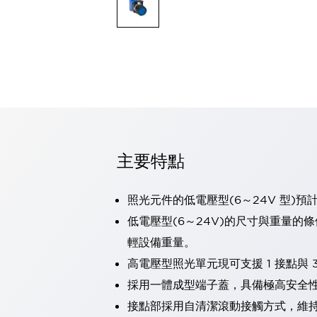
可程式控制器
可程式人機介面
工業乙太網路設備
瀏覽全部
自動識別
自動識別
感測器
瀏覽全部
行業
汽車
主要特點
工業機器人的潛在風險，從第三者角度徹底驗證
減少安全柵內的人身事故
兼顧良好的視認性及減少維修工時
照光元件的低電壓型(6～24V 型)預
最適合小型裝置的安全對策
瀏覽全部
低電壓型(6～24V)的尺寸與重量的
工具機
輕設備重量。
降低機床成本的技巧簡單的讓人意外
尋找讓機床更小型化的可能性
高電壓型照光單元現可支援 1 接點與 3
從外觀設計的觀點提升機床的附加價值
採用一體成型端子蓋，具備極高安全
預防導致機器故障的「瞬停」
接點部採用自清潔滾動接觸方式，維
3位置促動開關確保綜合加工中心機的安全性