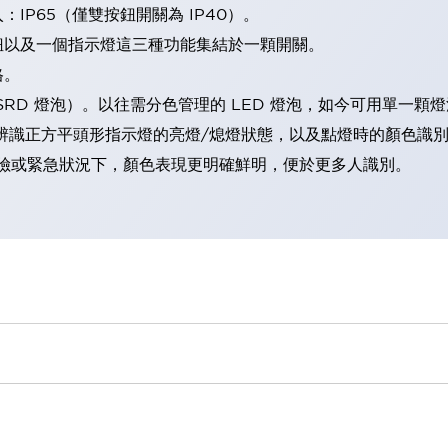
IP65（僅雙按鈕開關為 IP40）。
鈕以及一個指示燈這三種功能集結於一顆開關。
格。
LSRD 燈泡）。以往需分色管理的 LED 燈泡，如今可用單一顆
辨識正方平頭形指示燈的亮燈/熄燈狀態，以及點燈時的顏色識
範：在危險或緊急狀況下，顏色表現更明確鮮明，便於更多人識別。