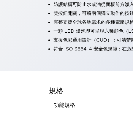
防護結構可防止水或油從面板前方滲入：
瀏覽全部
機器人
雙按鈕開關，可將兩個獨立動作的按
使人機協作更安全、更高效
完整支援全球各地需求的多種電壓規
發揮協作機器人潛力的安全措施
瀏覽全部
一顆 LED 燈泡即可呈現六種顏色（
半導體
支援色彩通用設計（CUD）：可清楚
提高半導體製造裝置設計自由度的方法
瞬間完成開關的更換，避免停機時間拉長
符合 ISO 3864-4 安全色規
充分對應安全標準
瀏覽全部
瀏覽全部
解決方案
IIoT（工業物聯網）
去面板化
RFID 認證
規格
安全及其未來
安全及其未來 | 解決⽅案
功能規格
瀏覽全部
從基礎了解安全元件
瀏覽全部
資源與文件