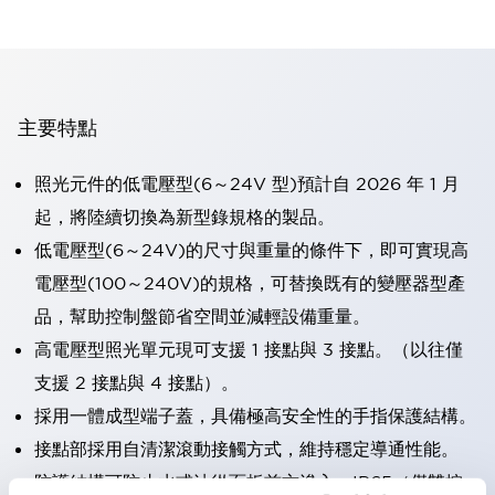
主要特點
照光元件的低電壓型(6～24V 型)預計自 2026 年 1 月
起，將陸續切換為新型錄規格的製品。
低電壓型(6～24V)的尺寸與重量的條件下，即可實現高
電壓型(100～240V)的規格，可替換既有的變壓器型產
品，幫助控制盤節省空間並減輕設備重量。
高電壓型照光單元現可支援 1 接點與 3 接點。（以往僅
支援 2 接點與 4 接點）。
採用一體成型端子蓋，具備極高安全性的手指保護結構。
接點部採用自清潔滾動接觸方式，維持穩定導通性能。
防護結構可防止水或油從面板前方滲入：IP65（僅雙按