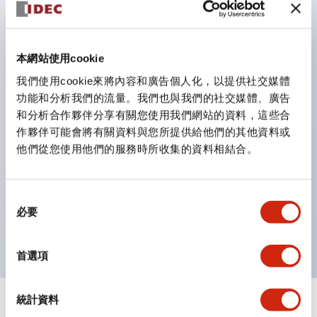
鈕開關為 IP40）。
雙按鈕開關，可將兩個獨立動作的按鈕以及一個指示燈這
三種功能集結於一顆開關。
本網站使用cookie
完整支援全球各地需求的多種電壓規格。
我們使用cookie來將內容和廣告個人化，以提供社交媒體
一顆 LED 燈泡即可呈現六種顏色（LSRD 燈泡）。以往
功能和分析我們的流量。我們也與我們的社交媒體、廣告
和分析合作夥伴分享有關您使用我們網站的資料，這些合
需分色管理的 LED 燈泡，如今可用單一顆燈泡呈現多種
作夥伴可能會將有關資料與您所提供給他們的其他資料或
顏色。
他們從您使用他們的服務時所收集的資料相結合。
支援色彩通用設計（CUD）：可清楚辨識正方平頭形指
示燈的亮燈/熄燈狀態，以及點燈時的顏色識別。
同
符合 ISO 3864-4 安全色規範：在危險或緊急狀況下，
必要
意
顏色表現更明確鮮明，便於更多人識別。
選
擇
首選項
統計資料
+
規格
顯示全部