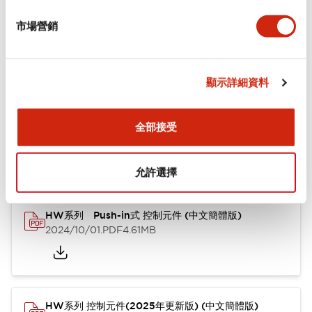
市場營銷
功能規格
顯示詳細資料
文件和檔案
全部接受
型錄和宣傳手冊
認證與標準
其他
允許選擇
HW系列 Push-in式 控制元件 (中文簡體版)
2024/10/01
.PDF
4.61MB
HW系列 控制元件(2025年更新版) (中文簡體版)