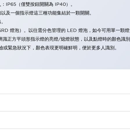
IP65（僅雙按鈕開關為 IP40）。
鈕以及一個指示燈這三種功能集結於一顆開關。
格。
LSRD 燈泡）。以往需分色管理的 LED 燈泡，如今可用單一顆
辨識正方平頭形指示燈的亮燈/熄燈狀態，以及點燈時的顏色識
範：在危險或緊急狀況下，顏色表現更明確鮮明，便於更多人識別。