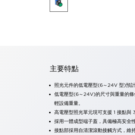
可程式控制器
可程式人機介面
工業乙太網路設備
瀏覽全部
自動識別
自動識別
感測器
瀏覽全部
行業
汽車
主要特點
工業機器人的潛在風險，從第三者角度徹底驗證
減少安全柵內的人身事故
兼顧良好的視認性及減少維修工時
照光元件的低電壓型(6～24V 型)預
最適合小型裝置的安全對策
瀏覽全部
低電壓型(6～24V)的尺寸與重量的
工具機
輕設備重量。
降低機床成本的技巧簡單的讓人意外
尋找讓機床更小型化的可能性
高電壓型照光單元現可支援 1 接點與 3
從外觀設計的觀點提升機床的附加價值
採用一體成型端子蓋，具備極高安全
預防導致機器故障的「瞬停」
接點部採用自清潔滾動接觸方式，維
3位置促動開關確保綜合加工中心機的安全性