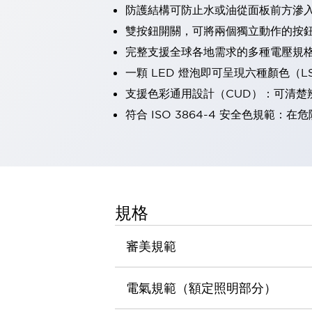
防護結構可防止水或油從面板前方滲入：
瀏覽全部
機器人
雙按鈕開關，可將兩個獨立動作的按
使人機協作更安全、更高效
完整支援全球各地需求的多種電壓規
發揮協作機器人潛力的安全措施
瀏覽全部
一顆 LED 燈泡即可呈現六種顏色（
半導體
支援色彩通用設計（CUD）：可清楚
提高半導體製造裝置設計自由度的方法
瞬間完成開關的更換，避免停機時間拉長
符合 ISO 3864-4 安全色規
充分對應安全標準
瀏覽全部
瀏覽全部
解決方案
IIoT（工業物聯網）
去面板化
RFID 認證
規格
安全及其未來
安全及其未來 | 解決⽅案
審美規範
瀏覽全部
從基礎了解安全元件
瀏覽全部
電氣規範（額定照明部分）
資源與文件