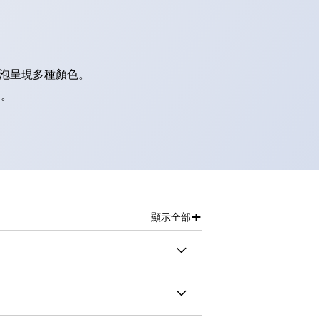
燈泡呈現多種顏色。
別。
+
顯示全部