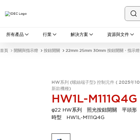
所有產品
所有產品
行業
解決方案
資源與文件
開關與指示燈
按鈕開關
首頁
開關與指示燈
按鈕開關
22mm 25mm 30mm 按鈕開關・指示燈
指示燈和蜂鳴器
瀏覽全部
安全與防爆
安全設備
防爆設備
HW系列 (螺絲端子型) 控制元件 ( 2025年1
瀏覽全部
新款機種)
盤櫃
HW1L-M111Q4G
繼電器·計時器
電源供應器
φ22 HW系列 照光按鈕開關 平頭形
回路保護器
時型 HW1L-M111Q4G
LED照明裝置
端子台
瀏覽全部
自動化