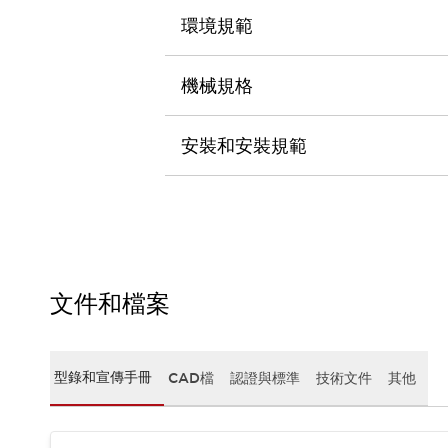
CAD檔
環境規範
型錄和宣傳手冊
影片專區
選型系統
機械規格
軟體下載
邏輯模擬器
安裝和安裝規範
產品資安通知
最新消息
新聞中心
活動
促銷活動
部落格
支援
文件和檔案
聯絡我們
服務據點
產品變更/停產通知
RoHS指令對應
型錄和宣傳手冊
CAD檔
認證與標準
技術文件
其他
認證與標準