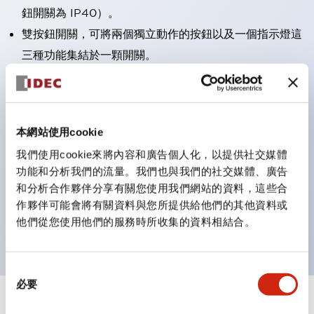
鈕開關為 IP40）。
雙按鈕開關，可將兩個獨立動作的按鈕以及一個指示燈這
三種功能集結於一顆開關。
完整支援全球各地需求的多種電壓規格。
一顆 LED 燈泡即可呈現六種顏色（LSRD 燈泡）。以往
需分色管理的 LED 燈泡，如今可用單一顆燈泡呈現多種
本網站使用cookie
顏色。
我們使用cookie來將內容和廣告個人化，以提供社交媒體
支援色彩通用設計（CUD）：可清楚辨識正方平頭形指
功能和分析我們的流量。我們也與我們的社交媒體、廣告
示燈的亮燈/熄燈狀態，以及點燈時的顏色識別。
和分析合作夥伴分享有關您使用我們網站的資料，這些合
符合 ISO 3864-4 安全色規範：在危險或緊急狀況下，
作夥伴可能會將有關資料與您所提供給他們的其他資料或
他們從您使用他們的服務時所收集的資料相結合。
顏色表現更明確鮮明，便於更多人識別。
同
必要
意
選
+
規格
顯示全部