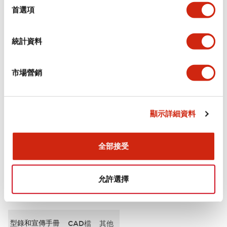
擇
首選項
審美規範
統計資料
電氣規範（額定照明部分）
市場營銷
環境規範
機械規格
顯示詳細資料
安裝和安裝規範
全部接受
允許選擇
文件和檔案
型錄和宣傳手冊
CAD檔
其他