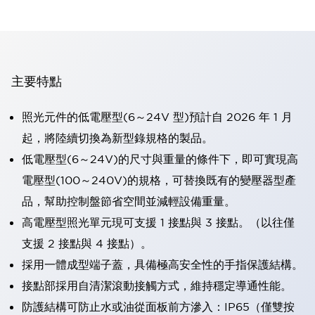
主要特點
照光元件的低電壓型(6～24V 型)預計自 2026 年 1 月
起，將陸續切換為新型錄規格的製品。
低電壓型(6～24V)的尺寸與重量的條件下，即可實現高
電壓型(100～240V)的規格，可替換既有的變壓器型產
品，幫助控制盤節省空間並減輕設備重量。
高電壓型照光單元現可支援 1 接點與 3 接點。（以往僅
支援 2 接點與 4 接點）。
採用一體成型端子蓋，具備極高安全性的手指保護結構。
接點部採用自清潔滾動接觸方式，維持穩定導通性能。
防護結構可防止水或油從面板前方滲入：IP65（僅雙按