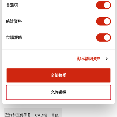
擇
首選項
審美規範
統計資料
電氣規範（額定照明部分）
市場營銷
環境規範
機械規格
顯示詳細資料
安裝和安裝規範
全部接受
允許選擇
文件和檔案
型錄和宣傳手冊
CAD檔
其他