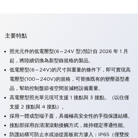
主要特點
照光元件的低電壓型(6～24V 型)預計自 2026 年 1 月
起，將陸續切換為新型錄規格的製品。
低電壓型(6～24V)的尺寸與重量的條件下，即可實現高
電壓型(100～240V)的規格，可替換既有的變壓器型產
品，幫助控制盤節省空間並減輕設備重量。
高電壓型照光單元現可支援 1 接點與 3 接點。（以往僅
支援 2 接點與 4 接點）。
採用一體成型端子蓋，具備極高安全性的手指保護結構。
接點部採用自清潔滾動接觸方式，維持穩定導通性能。
防護結構可防止水或油從面板前方滲入：IP65（僅雙按