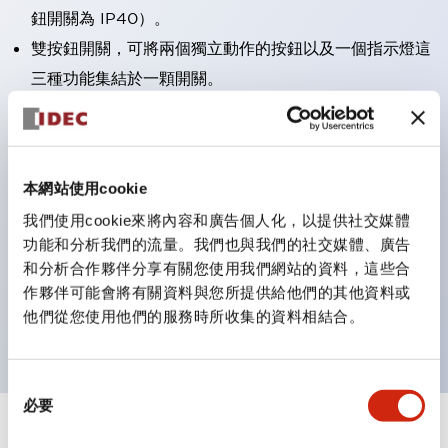
鈕開關為 IP40）。
雙按鈕開關，可將兩個獨立動作的按鈕以及一個指示燈這
三種功能集結於一顆開關。
完整支援全球各地需求的多種電壓規格。
一顆 LED 燈泡即可呈現六種顏色（LSRD 燈泡）。以往
需分色管理的 LED 燈泡，如今可用單一顆燈泡呈現多種
本網站使用cookie
顏色。
我們使用cookie來將內容和廣告個人化，以提供社交媒體
支援色彩通用設計（CUD）：可清楚辨識正方平頭形指
功能和分析我們的流量。我們也與我們的社交媒體、廣告
示燈的亮燈/熄燈狀態，以及點燈時的顏色識別。
和分析合作夥伴分享有關您使用我們網站的資料，這些合
符合 ISO 3864-4 安全色規範：在危險或緊急狀況下，
作夥伴可能會將有關資料與您所提供給他們的其他資料或
他們從您使用他們的服務時所收集的資料相結合。
顏色表現更明確鮮明，便於更多人識別。
同
必要
意
選
+
規格
顯示全部