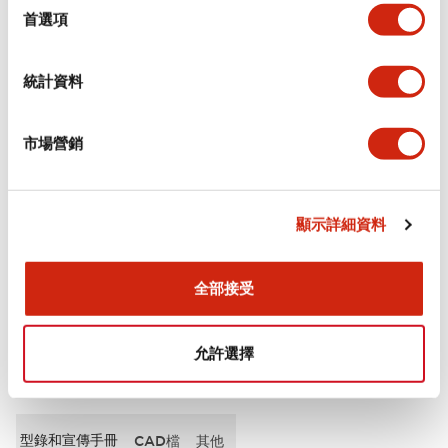
擇
首選項
審美規範
統計資料
電氣規範（額定照明部分）
市場營銷
環境規範
機械規格
顯示詳細資料
安裝和安裝規範
全部接受
允許選擇
文件和檔案
型錄和宣傳手冊
CAD檔
其他