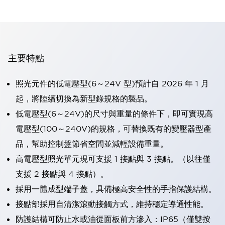
主要特點
照光元件的低電壓型(6～24V 型)預計自 2026 年 1 月
起，將陸續切換為新型錄規格的製品。
低電壓型(6～24V)的尺寸與重量的條件下，即可實現高
電壓型(100～240V)的規格，可替換既有的變壓器型產
品，幫助控制盤節省空間並減輕設備重量。
高電壓型照光單元現可支援 1 接點與 3 接點。（以往僅
支援 2 接點與 4 接點）。
採用一體成型端子蓋，具備極高安全性的手指保護結構。
接點部採用自清潔滾動接觸方式，維持穩定導通性能。
防護結構可防止水或油從面板前方滲入：IP65（僅雙按