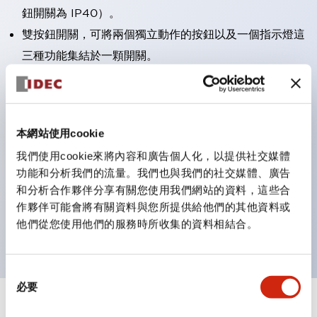
鈕開關為 IP40）。
雙按鈕開關，可將兩個獨立動作的按鈕以及一個指示燈這
三種功能集結於一顆開關。
完整支援全球各地需求的多種電壓規格。
一顆 LED 燈泡即可呈現六種顏色（LSRD 燈泡）。以往
需分色管理的 LED 燈泡，如今可用單一顆燈泡呈現多種
本網站使用cookie
顏色。
我們使用cookie來將內容和廣告個人化，以提供社交媒體
支援色彩通用設計（CUD）：可清楚辨識正方平頭形指
功能和分析我們的流量。我們也與我們的社交媒體、廣告
示燈的亮燈/熄燈狀態，以及點燈時的顏色識別。
和分析合作夥伴分享有關您使用我們網站的資料，這些合
符合 ISO 3864-4 安全色規範：在危險或緊急狀況下，
作夥伴可能會將有關資料與您所提供給他們的其他資料或
他們從您使用他們的服務時所收集的資料相結合。
顏色表現更明確鮮明，便於更多人識別。
同
必要
意
選
+
規格
顯示全部