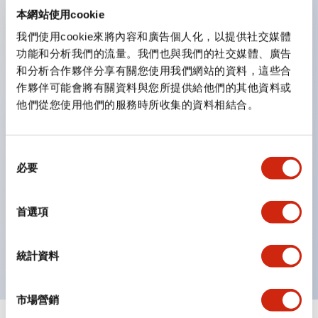
防護結構可防止水或油從面板前方滲入：IP65（僅雙按
本網站使用cookie
鈕開關為 IP40）。
我們使用cookie來將內容和廣告個人化，以提供社交媒體
功能和分析我們的流量。我們也與我們的社交媒體、廣告
雙按鈕開關，可將兩個獨立動作的按鈕以及一個指示燈這
和分析合作夥伴分享有關您使用我們網站的資料，這些合
三種功能集結於一顆開關。
作夥伴可能會將有關資料與您所提供給他們的其他資料或
完整支援全球各地需求的多種電壓規格。
他們從您使用他們的服務時所收集的資料相結合。
一顆 LED 燈泡即可呈現六種顏色（LSRD 燈泡）。以往
需分色管理的 LED 燈泡，如今可用單一顆燈泡呈現多種
同
顏色。
必要
意
支援色彩通用設計（CUD）：可清楚辨識正方平頭形指
選
示燈的亮燈/熄燈狀態，以及點燈時的顏色識別。
擇
首選項
符合 ISO 3864-4 安全色規範：在危險或緊急狀況下，
顏色表現更明確鮮明，便於更多人識別。
統計資料
市場營銷