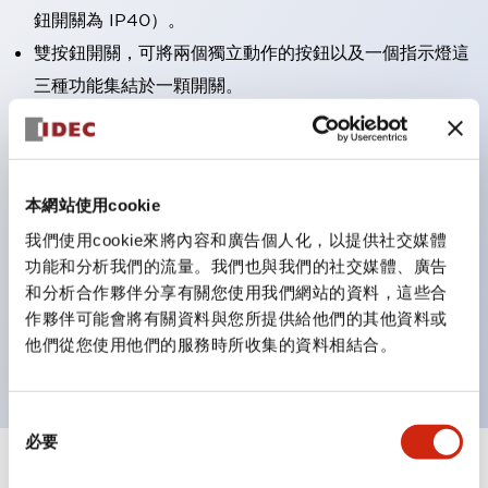
鈕開關為 IP40）。
雙按鈕開關，可將兩個獨立動作的按鈕以及一個指示燈這
三種功能集結於一顆開關。
完整支援全球各地需求的多種電壓規格。
一顆 LED 燈泡即可呈現六種顏色（LSRD 燈泡）。以往
需分色管理的 LED 燈泡，如今可用單一顆燈泡呈現多種
本網站使用cookie
顏色。
我們使用cookie來將內容和廣告個人化，以提供社交媒體
支援色彩通用設計（CUD）：可清楚辨識正方平頭形指
功能和分析我們的流量。我們也與我們的社交媒體、廣告
示燈的亮燈/熄燈狀態，以及點燈時的顏色識別。
和分析合作夥伴分享有關您使用我們網站的資料，這些合
符合 ISO 3864-4 安全色規範：在危險或緊急狀況下，
作夥伴可能會將有關資料與您所提供給他們的其他資料或
他們從您使用他們的服務時所收集的資料相結合。
顏色表現更明確鮮明，便於更多人識別。
同
必要
意
選
+
規格
顯示全部