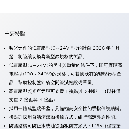
主要特點
照光元件的低電壓型(6～24V 型)預計自 2026 年 1 月
起，將陸續切換為新型錄規格的製品。
低電壓型(6～24V)的尺寸與重量的條件下，即可實現高
電壓型(100～240V)的規格，可替換既有的變壓器型產
品，幫助控制盤節省空間並減輕設備重量。
高電壓型照光單元現可支援 1 接點與 3 接點。（以往僅
支援 2 接點與 4 接點）。
採用一體成型端子蓋，具備極高安全性的手指保護結構。
接點部採用自清潔滾動接觸方式，維持穩定導通性能。
防護結構可防止水或油從面板前方滲入：IP65（僅雙按