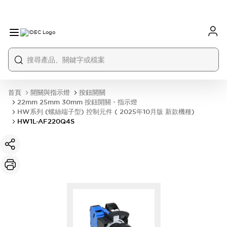
首頁
開關與指示燈
按鈕開關
22mm 25mm 30mm 按鈕開關・指示燈
HW系列 (螺絲端子型) 控制元件 ( 2025年10月版 新款機種)
HW1L-AF220Q4S