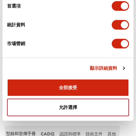
擇
首選項
審美規範
統計資料
電氣規範（額定照明部分）
市場營銷
環境規範
機械規格
顯示詳細資料
安裝和安裝規範
全部接受
允許選擇
文件和檔案
型錄和宣傳手冊
CAD檔
認證與標準
技術文件
其他