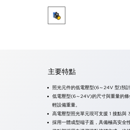
可程式控制器
可程式人機介面
工業乙太網路設備
瀏覽全部
自動識別
自動識別
感測器
瀏覽全部
行業
汽車
工業機器人的潛在風險，從第三者角度徹底驗證
主要特點
減少安全柵內的人身事故
兼顧良好的視認性及減少維修工時
最適合小型裝置的安全對策
瀏覽全部
照光元件的低電壓型(6～24V 型)預
工具機
低電壓型(6～24V)的尺寸與重量的
降低機床成本的技巧簡單的讓人意外
輕設備重量。
尋找讓機床更小型化的可能性
高電壓型照光單元現可支援 1 接點與 3
從外觀設計的觀點提升機床的附加價值
預防導致機器故障的「瞬停」
採用一體成型端子蓋，具備極高安全
3位置促動開關確保綜合加工中心機的安全性