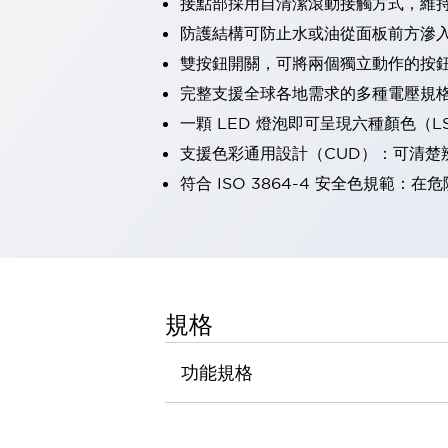
接點部採用自清潔滾動接觸方式，維
瀏覽全部
防護結構可防止水或油從面板前方滲入：
機器人
雙按鈕開關，可將兩個獨立動作的按
使人機協作更安全、更高效
發揮協作機器人潛力的安全措施
瀏覽全部
完整支援全球各地需求的多種電壓規
半導體
一顆 LED 燈泡即可呈現六種顏色（
提高半導體製造裝置設計自由度的方法
支援色彩通用設計（CUD）：可清楚
瞬間完成開關的更換，避免停機時間拉長
符合 ISO 3864-4 安全色規
充分對應安全標準
瀏覽全部
瀏覽全部
解決方案
IIoT（工業物聯網）
去面板化
RFID 認證
安全及其未來
規格
安全及其未來 | 解決⽅案
瀏覽全部
功能規格
從基礎了解安全元件
瀏覽全部
資源與文件