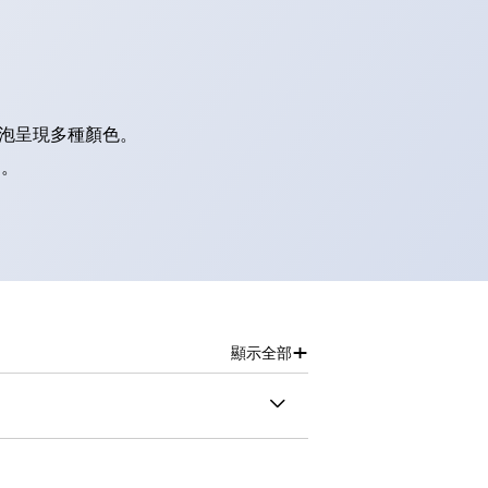
燈泡呈現多種顏色。
別。
+
顯示全部