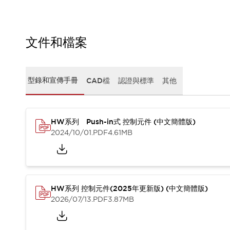
CAD檔
型錄和宣傳手冊
影片專區
選型系統
文件和檔案
軟體下載
邏輯模擬器
產品資安通知
型錄和宣傳手冊
CAD檔
認證與標準
其他
最新消息
新聞中心
活動
HW系列 Push-in式 控制元件 (中文簡體版)
促銷活動
2024/10/01
.PDF
4.61MB
部落格
支援
聯絡我們
服務據點
產品變更/停產通知
RoHS指令對應
HW系列 控制元件(2025年更新版) (中文簡體版)
認證與標準
2026/07/13
.PDF
3.87MB