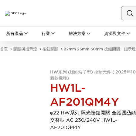
所有產品
所有產品
行業
解決方案
資源與文件
開關與指示燈
按鈕開關
首頁
開關與指示燈
按鈕開關
22mm 25mm 30mm 按鈕開關・指示燈
指示燈和蜂鳴器
瀏覽全部
安全與防爆
HW系列 (螺絲端子型) 控制元件 ( 2025年1
安全設備
防爆設備
新款機種)
瀏覽全部
HW1L-
盤櫃
繼電器·計時器
AF201QM4Y
電源供應器
回路保護器
φ22 HW系列 照光按鈕開關 全護圈凸
LED照明裝置
交替型 AC 230/240V HW1L-
端子台
瀏覽全部
AF201QM4Y
自動化