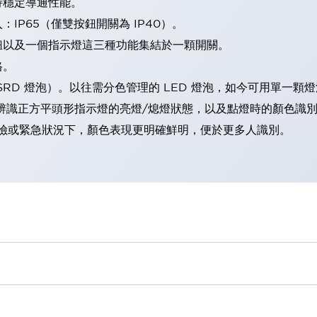
持穩定導通性能。
IP65（僅雙按鈕開關為 IP40）。
鈕以及一個指示燈這三種功能集結於一顆開關。
格。
LSRD 燈泡）。以往需分色管理的 LED 燈泡，如今可用單一顆
辨識正方平頭形指示燈的亮燈/熄燈狀態，以及點燈時的顏色識
範：在危險或緊急狀況下，顏色表現更明確鮮明，便於更多人識別。