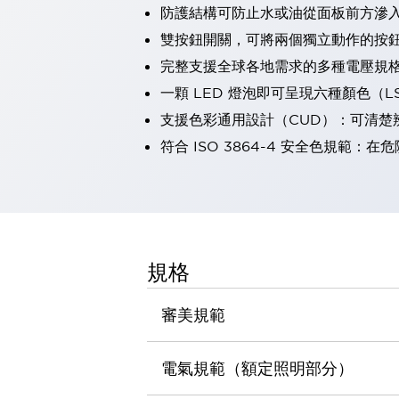
防護結構可防止水或油從面板前方滲入：
瀏覽全部
機器人
雙按鈕開關，可將兩個獨立動作的按
使人機協作更安全、更高效
完整支援全球各地需求的多種電壓規
發揮協作機器人潛力的安全措施
瀏覽全部
一顆 LED 燈泡即可呈現六種顏色（
半導體
支援色彩通用設計（CUD）：可清楚
提高半導體製造裝置設計自由度的方法
瞬間完成開關的更換，避免停機時間拉長
符合 ISO 3864-4 安全色規
充分對應安全標準
瀏覽全部
瀏覽全部
解決方案
IIoT（工業物聯網）
去面板化
RFID 認證
規格
安全及其未來
安全及其未來 | 解決⽅案
審美規範
瀏覽全部
從基礎了解安全元件
瀏覽全部
電氣規範（額定照明部分）
資源與文件