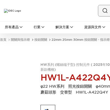
所有產品
所有產品
行業
解決方案
資源與文件
開關與指示燈
按鈕開關
首頁
開關與指示燈
按鈕開關
22mm 25mm 30mm 按鈕開關・指示燈
指示燈和蜂鳴器
瀏覽全部
安全與防爆
安全設備
防爆設備
HW系列 (螺絲端子型) 控制元件 ( 2025年1
瀏覽全部
新款機種)
盤櫃
HW1L-A422Q4
繼電器·計時器
電源供應器
φ22 HW系列 照光按鈕開關 φ40m
回路保護器
蘑菇頭形 交替型 HW1L-A422Q4Y
LED照明裝置
端子台
瀏覽全部
自動化