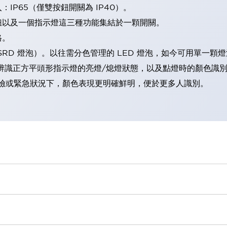
IP65（僅雙按鈕開關為 IP40）。
鈕以及一個指示燈這三種功能集結於一顆開關。
格。
LSRD 燈泡）。以往需分色管理的 LED 燈泡，如今可用單一顆
辨識正方平頭形指示燈的亮燈/熄燈狀態，以及點燈時的顏色識
範：在危險或緊急狀況下，顏色表現更明確鮮明，便於更多人識別。