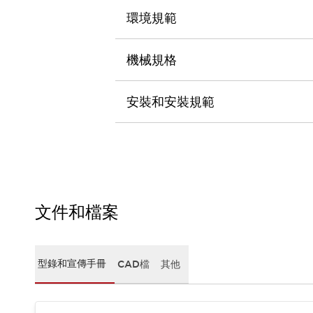
CAD檔
環境規範
型錄和宣傳手冊
影片專區
選型系統
機械規格
軟體下載
邏輯模擬器
安裝和安裝規範
產品資安通知
最新消息
新聞中心
活動
促銷活動
部落格
支援
文件和檔案
聯絡我們
服務據點
產品變更/停產通知
RoHS指令對應
型錄和宣傳手冊
CAD檔
其他
認證與標準