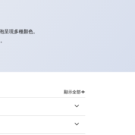
燈泡呈現多種顏色。
別。
+
顯示全部