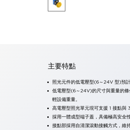
可程式控制器
可程式人機介面
工業乙太網路設備
瀏覽全部
自動識別
自動識別
感測器
瀏覽全部
行業
汽車
主要特點
工業機器人的潛在風險，從第三者角度徹底驗證
減少安全柵內的人身事故
兼顧良好的視認性及減少維修工時
照光元件的低電壓型(6～24V 型)預
最適合小型裝置的安全對策
瀏覽全部
低電壓型(6～24V)的尺寸與重量的
工具機
輕設備重量。
降低機床成本的技巧簡單的讓人意外
尋找讓機床更小型化的可能性
高電壓型照光單元現可支援 1 接點與 3
從外觀設計的觀點提升機床的附加價值
採用一體成型端子蓋，具備極高安全
預防導致機器故障的「瞬停」
接點部採用自清潔滾動接觸方式，維
3位置促動開關確保綜合加工中心機的安全性