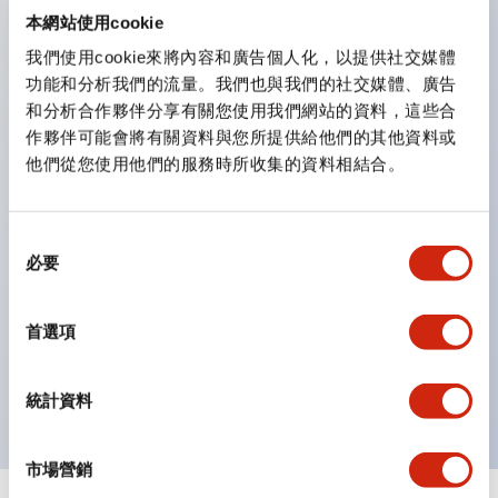
防護結構可防止水或油從面板前方滲入：IP65（僅雙按
本網站使用cookie
鈕開關為 IP40）。
我們使用cookie來將內容和廣告個人化，以提供社交媒體
功能和分析我們的流量。我們也與我們的社交媒體、廣告
雙按鈕開關，可將兩個獨立動作的按鈕以及一個指示燈這
和分析合作夥伴分享有關您使用我們網站的資料，這些合
三種功能集結於一顆開關。
作夥伴可能會將有關資料與您所提供給他們的其他資料或
完整支援全球各地需求的多種電壓規格。
他們從您使用他們的服務時所收集的資料相結合。
一顆 LED 燈泡即可呈現六種顏色（LSRD 燈泡）。以往
需分色管理的 LED 燈泡，如今可用單一顆燈泡呈現多種
同
顏色。
必要
意
支援色彩通用設計（CUD）：可清楚辨識正方平頭形指
選
示燈的亮燈/熄燈狀態，以及點燈時的顏色識別。
擇
首選項
符合 ISO 3864-4 安全色規範：在危險或緊急狀況下，
顏色表現更明確鮮明，便於更多人識別。
統計資料
市場營銷