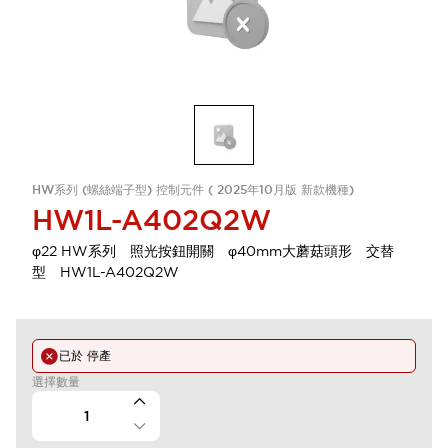
HW系列 (螺絲端子型) 控制元件 ( 2025年10月版 新款機種)
HW1L-A402Q2W
φ22 HW系列 照光按鈕開關 φ40mm大蘑菇頭形 交替
型 HW1L-A402Q2W
已於
停產
選擇數量