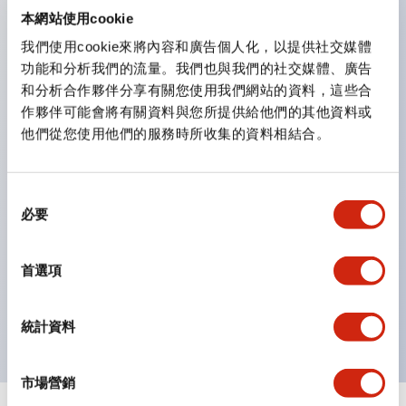
防護結構可防止水或油從面板前方滲入：IP65（僅雙按
本網站使用cookie
鈕開關為 IP40）。
我們使用cookie來將內容和廣告個人化，以提供社交媒體
功能和分析我們的流量。我們也與我們的社交媒體、廣告
雙按鈕開關，可將兩個獨立動作的按鈕以及一個指示燈這
和分析合作夥伴分享有關您使用我們網站的資料，這些合
三種功能集結於一顆開關。
作夥伴可能會將有關資料與您所提供給他們的其他資料或
完整支援全球各地需求的多種電壓規格。
他們從您使用他們的服務時所收集的資料相結合。
一顆 LED 燈泡即可呈現六種顏色（LSRD 燈泡）。以往
需分色管理的 LED 燈泡，如今可用單一顆燈泡呈現多種
同
顏色。
必要
意
支援色彩通用設計（CUD）：可清楚辨識正方平頭形指
選
示燈的亮燈/熄燈狀態，以及點燈時的顏色識別。
擇
首選項
符合 ISO 3864-4 安全色規範：在危險或緊急狀況下，
顏色表現更明確鮮明，便於更多人識別。
統計資料
市場營銷