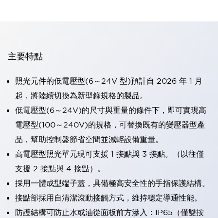
主要特點
照光元件的低電壓型(6～24V 型)預計自 2026 年 1 月
起，將陸續切換為新型錄規格的製品。
低電壓型(6～24V)的尺寸與重量的條件下，即可實現高
電壓型(100～240V)的規格，可替換既有的變壓器型產
品，幫助控制盤節省空間並減輕設備重量。
高電壓型照光單元現可支援 1 接點與 3 接點。（以往僅
支援 2 接點與 4 接點）。
採用一體成型端子蓋，具備極高安全性的手指保護結構。
接點部採用自清潔滾動接觸方式，維持穩定導通性能。
防護結構可防止水或油從面板前方滲入：IP65（僅雙按