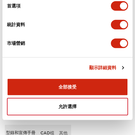
擇
首選項
審美規範
統計資料
電氣規範（額定照明部分）
市場營銷
環境規範
機械規格
顯示詳細資料
安裝和安裝規範
全部接受
允許選擇
文件和檔案
型錄和宣傳手冊
CAD檔
其他