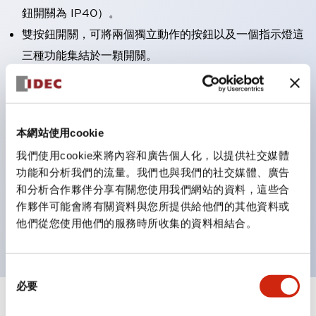
鈕開關為 IP40）。
雙按鈕開關，可將兩個獨立動作的按鈕以及一個指示燈這
三種功能集結於一顆開關。
完整支援全球各地需求的多種電壓規格。
一顆 LED 燈泡即可呈現六種顏色（LSRD 燈泡）。以往
需分色管理的 LED 燈泡，如今可用單一顆燈泡呈現多種
本網站使用cookie
顏色。
我們使用cookie來將內容和廣告個人化，以提供社交媒體
支援色彩通用設計（CUD）：可清楚辨識正方平頭形指
功能和分析我們的流量。我們也與我們的社交媒體、廣告
示燈的亮燈/熄燈狀態，以及點燈時的顏色識別。
和分析合作夥伴分享有關您使用我們網站的資料，這些合
符合 ISO 3864-4 安全色規範：在危險或緊急狀況下，
作夥伴可能會將有關資料與您所提供給他們的其他資料或
他們從您使用他們的服務時所收集的資料相結合。
顏色表現更明確鮮明，便於更多人識別。
同
必要
意
選
+
規格
顯示全部