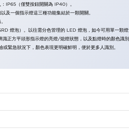
IP65（僅雙按鈕開關為 IP40）。
鈕以及一個指示燈這三種功能集結於一顆開關。
格。
LSRD 燈泡）。以往需分色管理的 LED 燈泡，如今可用單一顆
辨識正方平頭形指示燈的亮燈/熄燈狀態，以及點燈時的顏色識
範：在危險或緊急狀況下，顏色表現更明確鮮明，便於更多人識別。