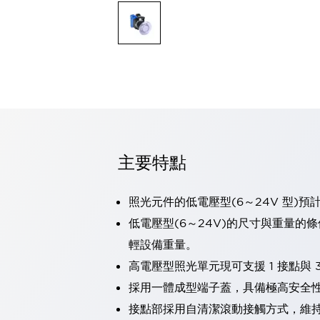
可程式控制器
可程式人機介面
工業乙太網路設備
瀏覽全部
自動識別
自動識別
感測器
瀏覽全部
行業
汽車
主要特點
工業機器人的潛在風險，從第三者角度徹底驗證
減少安全柵內的人身事故
兼顧良好的視認性及減少維修工時
照光元件的低電壓型(6～24V 型)預
最適合小型裝置的安全對策
瀏覽全部
低電壓型(6～24V)的尺寸與重量的
工具機
輕設備重量。
降低機床成本的技巧簡單的讓人意外
尋找讓機床更小型化的可能性
高電壓型照光單元現可支援 1 接點與 3
從外觀設計的觀點提升機床的附加價值
採用一體成型端子蓋，具備極高安全
預防導致機器故障的「瞬停」
接點部採用自清潔滾動接觸方式，維
3位置促動開關確保綜合加工中心機的安全性