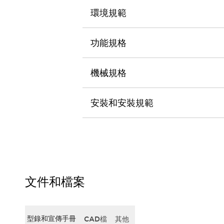
CAD檔
環境規範
型錄和宣傳手冊
影片專區
選型系統
功能規格
軟體下載
邏輯模擬器
機械規格
產品資安通知
最新消息
新聞中心
安裝和安裝規範
活動
促銷活動
部落格
支援
聯絡我們
服務據點
產品變更/停產通知
文件和檔案
RoHS指令對應
認證與標準
型錄和宣傳手冊
CAD檔
其他