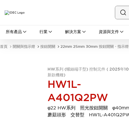
所有產品
所有產品
行業
解決方案
資源與文件
開關與指示燈
按鈕開關
首頁
開關與指示燈
按鈕開關
22mm 25mm 30mm 按鈕開關・指示燈
指示燈和蜂鳴器
瀏覽全部
安全與防爆
HW系列 (螺絲端子型) 控制元件 ( 2025年1
安全設備
防爆設備
新款機種)
瀏覽全部
HW1L-
盤櫃
繼電器·計時器
A401Q2PW
電源供應器
回路保護器
φ22 HW系列 照光按鈕開關 φ40m
LED照明裝置
蘑菇頭形 交替型 HW1L-A401Q2P
端子台
瀏覽全部
自動化