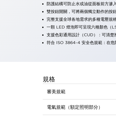
防護結構可防止水或油從面板前方滲入：
瀏覽全部
機器人
雙按鈕開關，可將兩個獨立動作的按
使人機協作更安全、更高效
完整支援全球各地需求的多種電壓規
發揮協作機器人潛力的安全措施
瀏覽全部
一顆 LED 燈泡即可呈現六種顏色（
半導體
支援色彩通用設計（CUD）：可清楚
提高半導體製造裝置設計自由度的方法
瞬間完成開關的更換，避免停機時間拉長
符合 ISO 3864-4 安全色規
充分對應安全標準
瀏覽全部
瀏覽全部
解決方案
IIoT（工業物聯網）
去面板化
RFID 認證
規格
安全及其未來
安全及其未來 | 解決⽅案
審美規範
瀏覽全部
從基礎了解安全元件
瀏覽全部
電氣規範（額定照明部分）
資源與文件