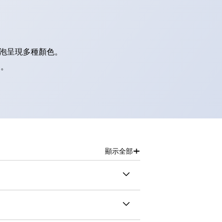
燈泡呈現多種顏色。
別。
+
顯示全部