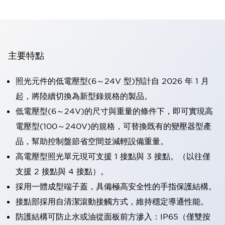
主要特點
照光元件的低電壓型(6～24V 型)預計自 2026 年 1 月
起，將陸續切換為新型錄規格的製品。
低電壓型(6～24V)的尺寸與重量的條件下，即可實現高
電壓型(100～240V)的規格，可替換既有的變壓器型產
品，幫助控制盤節省空間並減輕設備重量。
高電壓型照光單元現可支援 1 接點與 3 接點。（以往僅
支援 2 接點與 4 接點）。
採用一體成型端子蓋，具備極高安全性的手指保護結構。
接點部採用自清潔滾動接觸方式，維持穩定導通性能。
防護結構可防止水或油從面板前方滲入：IP65（僅雙按