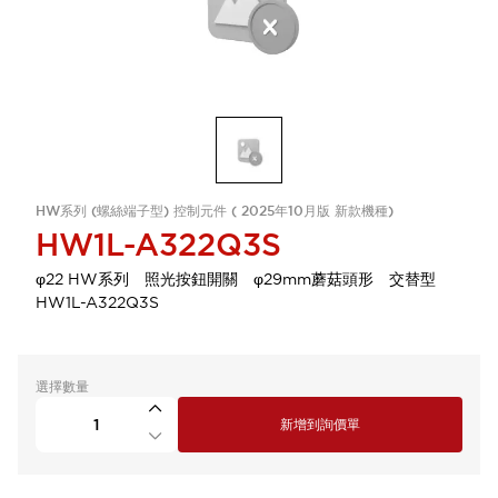
HW系列 (螺絲端子型) 控制元件 ( 2025年10月版 新款機種)
HW1L-A322Q3S
φ22 HW系列 照光按鈕開關 φ29mm蘑菇頭形 交替型
HW1L-A322Q3S
選擇數量
新增到詢價單