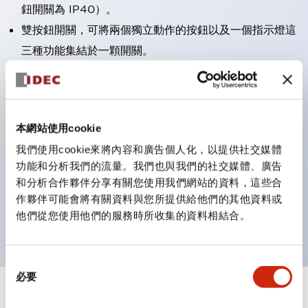
鈕開關為 IP40）。
雙按鈕開關，可將兩個獨立動作的按鈕以及一個指示燈這
三種功能集結於一顆開關。
完整支援全球各地需求的多種電壓規格。
一顆 LED 燈泡即可呈現六種顏色（LSRD 燈泡）。以往
需分色管理的 LED 燈泡，如今可用單一顆燈泡呈現多種
本網站使用cookie
顏色。
我們使用cookie來將內容和廣告個人化，以提供社交媒體
支援色彩通用設計（CUD）：可清楚辨識正方平頭形指
功能和分析我們的流量。我們也與我們的社交媒體、廣告
示燈的亮燈/熄燈狀態，以及點燈時的顏色識別。
和分析合作夥伴分享有關您使用我們網站的資料，這些合
符合 ISO 3864-4 安全色規範：在危險或緊急狀況下，
作夥伴可能會將有關資料與您所提供給他們的其他資料或
顏色表現更明確鮮明，便於更多人識別。
他們從您使用他們的服務時所收集的資料相結合。
同
必要
意
選
+
規格
顯示全部