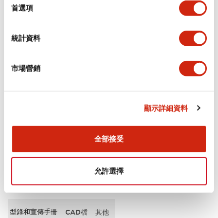
擇
首選項
審美規範
統計資料
電氣規範（額定照明部分）
環境規範
市場營銷
機械規格
顯示詳細資料
安裝和安裝規範
全部接受
允許選擇
文件和檔案
型錄和宣傳手冊
CAD檔
其他