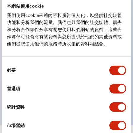
防護結構可防止水或油從面板前方滲入：IP65（僅雙按
本網站使用cookie
鈕開關為 IP40）。
我們使用cookie來將內容和廣告個人化，以提供社交媒體
功能和分析我們的流量。我們也與我們的社交媒體、廣告
雙按鈕開關，可將兩個獨立動作的按鈕以及一個指示燈這
和分析合作夥伴分享有關您使用我們網站的資料，這些合
三種功能集結於一顆開關。
作夥伴可能會將有關資料與您所提供給他們的其他資料或
完整支援全球各地需求的多種電壓規格。
他們從您使用他們的服務時所收集的資料相結合。
一顆 LED 燈泡即可呈現六種顏色（LSRD 燈泡）。以往
需分色管理的 LED 燈泡，如今可用單一顆燈泡呈現多種
同
顏色。
必要
意
支援色彩通用設計（CUD）：可清楚辨識正方平頭形指
選
示燈的亮燈/熄燈狀態，以及點燈時的顏色識別。
擇
首選項
符合 ISO 3864-4 安全色規範：在危險或緊急狀況下，
顏色表現更明確鮮明，便於更多人識別。
統計資料
市場營銷