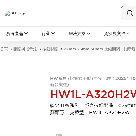
所有產品
所有產品
行業
解決方案
資源與文件
開關與指示燈
按鈕開關
首頁
開關與指示燈
按鈕開關
22mm 25mm 30mm 按鈕開關・指示燈
指示燈和蜂鳴器
瀏覽全部
安全與防爆
安全設備
防爆設備
HW系列 (螺絲端子型) 控制元件 ( 2025年1
瀏覽全部
新款機種)
盤櫃
HW1L-A320H2
繼電器·計時器
電源供應器
φ22 HW系列 照光按鈕開關 φ29m
回路保護器
菇頭形 交替型 HW1L-A320H2W
LED照明裝置
端子台
瀏覽全部
自動化