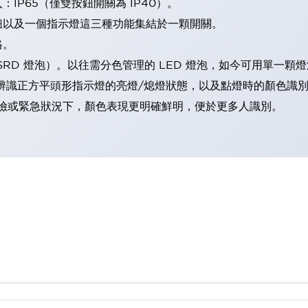
IP65（僅雙按鈕開關為 IP40）。
鈕以及一個指示燈這三種功能集結於一顆開關。
格。
LSRD 燈泡）。以往需分色管理的 LED 燈泡，如今可用單一顆
辨識正方平頭形指示燈的亮燈/熄燈狀態，以及點燈時的顏色識
範：在危險或緊急狀況下，顏色表現更明確鮮明，便於更多人識別。