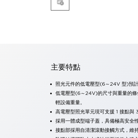
可程式控制器
可程式人機介面
工業乙太網路設備
瀏覽全部
自動識別
自動識別
感測器
瀏覽全部
行業
汽車
主要特點
工業機器人的潛在風險，從第三者角度徹底驗證
減少安全柵內的人身事故
照光元件的低電壓型(6～24V 型)預
兼顧良好的視認性及減少維修工時
最適合小型裝置的安全對策
瀏覽全部
低電壓型(6～24V)的尺寸與重量的
工具機
輕設備重量。
降低機床成本的技巧簡單的讓人意外
高電壓型照光單元現可支援 1 接點與 3
尋找讓機床更小型化的可能性
採用一體成型端子蓋，具備極高安全
從外觀設計的觀點提升機床的附加價值
預防導致機器故障的「瞬停」
接點部採用自清潔滾動接觸方式，維
3位置促動開關確保綜合加工中心機的安全性