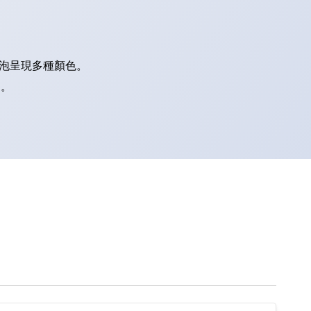
燈泡呈現多種顏色。
別。