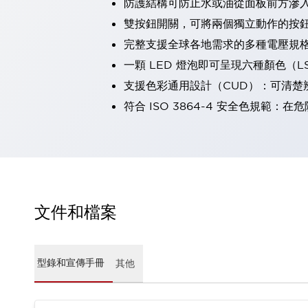
防護結構可防止水或油從面板前方滲入：
瀏覽全部
雙按鈕開關，可將兩個獨立動作的按
機器人
完整支援全球各地需求的多種電壓規
使人機協作更安全、更高效
發揮協作機器人潛力的安全措施
瀏覽全部
一顆 LED 燈泡即可呈現六種顏色（
半導體
支援色彩通用設計（CUD）：可清楚
提高半導體製造裝置設計自由度的方法
符合 ISO 3864-4 安全色規
瞬間完成開關的更換，避免停機時間拉長
充分對應安全標準
瀏覽全部
瀏覽全部
解決方案
IIoT（工業物聯網）
去面板化
RFID 認證
文件和檔案
安全及其未來
安全及其未來 | 解決⽅案
瀏覽全部
從基礎了解安全元件
型錄和宣傳手冊
其他
瀏覽全部
資源與文件