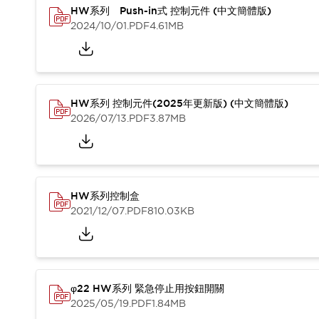
CAD檔
HW系列 Push-in式 控制元件 (中文簡體版)
型錄和宣傳手冊
2024/10/01
.PDF
4.61MB
影片專區
選型系統
軟體下載
邏輯模擬器
HW系列 控制元件(2025年更新版) (中文簡體版)
產品資安通知
2026/07/13
.PDF
3.87MB
最新消息
新聞中心
活動
促銷活動
部落格
HW系列控制盒
支援
2021/12/07
.PDF
810.03KB
聯絡我們
服務據點
產品變更/停產通知
RoHS指令對應
認證與標準
φ22 HW系列 緊急停止用按鈕開關
2025/05/19
.PDF
1.84MB