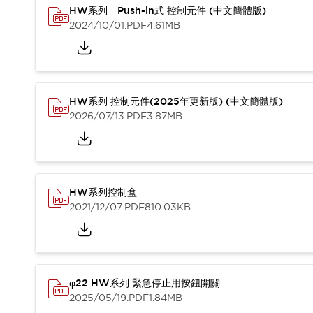
CAD檔
HW系列 Push-in式 控制元件 (中文簡體版)
型錄和宣傳手冊
2024/10/01
.PDF
4.61MB
影片專區
選型系統
軟體下載
邏輯模擬器
HW系列 控制元件(2025年更新版) (中文簡體版)
產品資安通知
2026/07/13
.PDF
3.87MB
最新消息
新聞中心
活動
促銷活動
部落格
HW系列控制盒
支援
2021/12/07
.PDF
810.03KB
聯絡我們
服務據點
產品變更/停產通知
RoHS指令對應
認證與標準
φ22 HW系列 緊急停止用按鈕開關
2025/05/19
.PDF
1.84MB