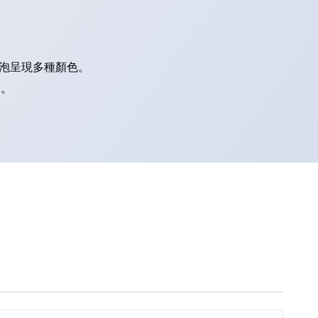
燈泡呈現多種顏色。
別。