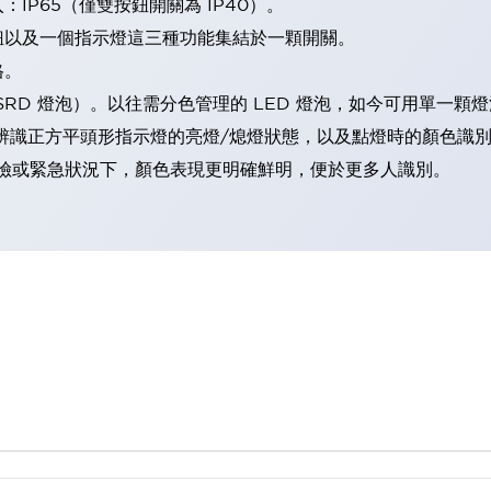
IP65（僅雙按鈕開關為 IP40）。
鈕以及一個指示燈這三種功能集結於一顆開關。
格。
LSRD 燈泡）。以往需分色管理的 LED 燈泡，如今可用單一顆
辨識正方平頭形指示燈的亮燈/熄燈狀態，以及點燈時的顏色識
範：在危險或緊急狀況下，顏色表現更明確鮮明，便於更多人識別。