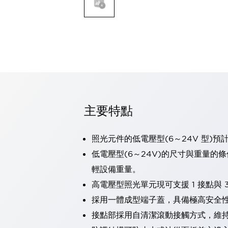
可程式控制器
可程式人機介面
工業乙太網路設備
瀏覽全部
自動識別
自動識別
感測器
瀏覽全部
行業
汽車
主要特點
工業機器人的潛在風險，從第三者角度徹底驗證
減少安全柵內的人身事故
照光元件的低電壓型(6～24V 型)預
兼顧良好的視認性及減少維修工時
最適合小型裝置的安全對策
瀏覽全部
低電壓型(6～24V)的尺寸與重量的
工具機
輕設備重量。
降低機床成本的技巧簡單的讓人意外
高電壓型照光單元現可支援 1 接點與 3
尋找讓機床更小型化的可能性
採用一體成型端子蓋，具備極高安全
從外觀設計的觀點提升機床的附加價值
預防導致機器故障的「瞬停」
接點部採用自清潔滾動接觸方式，維
3位置促動開關確保綜合加工中心機的安全性