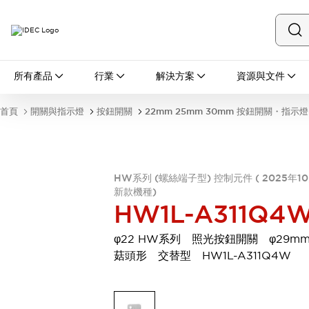
所有產品
所有產品
行業
解決方案
資源與文件
開關與指示燈
按鈕開關
首頁
開關與指示燈
按鈕開關
22mm 25mm 30mm 按鈕開關・指示燈
指示燈和蜂鳴器
瀏覽全部
安全與防爆
安全設備
防爆設備
HW系列 (螺絲端子型) 控制元件 ( 2025年1
瀏覽全部
新款機種)
盤櫃
HW1L-A311Q4
繼電器·計時器
電源供應器
φ22 HW系列 照光按鈕開關 φ29m
回路保護器
菇頭形 交替型 HW1L-A311Q4W
LED照明裝置
端子台
瀏覽全部
自動化