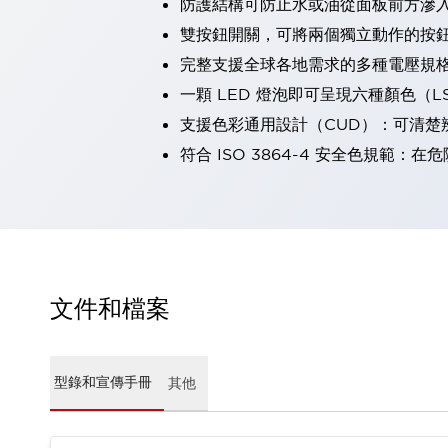
防護結構可防止水或油從面板前方滲入：
瀏覽全部
雙按鈕開關，可將兩個獨立動作的按
機器人
完整支援全球各地需求的多種電壓規
使人機協作更安全、更高效
發揮協作機器人潛力的安全措施
瀏覽全部
一顆 LED 燈泡即可呈現六種顏色（
半導體
支援色彩通用設計（CUD）：可清楚
提高半導體製造裝置設計自由度的方法
符合 ISO 3864-4 安全色規
瞬間完成開關的更換，避免停機時間拉長
充分對應安全標準
瀏覽全部
瀏覽全部
解決方案
IIoT（工業物聯網）
去面板化
RFID 認證
文件和檔案
安全及其未來
安全及其未來 | 解決⽅案
瀏覽全部
從基礎了解安全元件
型錄和宣傳手冊
其他
瀏覽全部
資源與文件