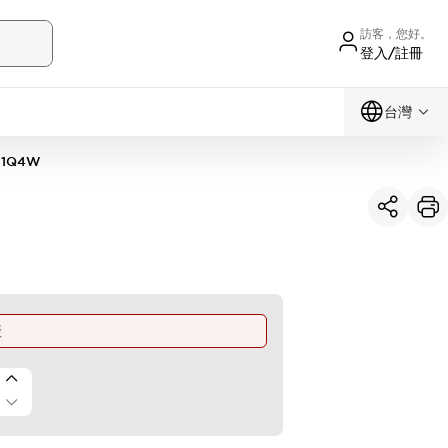
訪客，您好。
登入/註冊
台灣
11Q4W
產