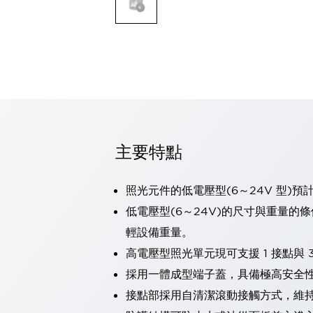
可程式控制器
可程式人機介面
工業乙太網路設備
瀏覽全部
自動識別
自動識別
感測器
瀏覽全部
行業
汽車
主要特點
工業機器人的潛在風險，從第三者角度徹底驗證
減少安全柵內的人身事故
照光元件的低電壓型(6～24V 型)預
兼顧良好的視認性及減少維修工時
最適合小型裝置的安全對策
瀏覽全部
低電壓型(6～24V)的尺寸與重量的
工具機
輕設備重量。
降低機床成本的技巧簡單的讓人意外
高電壓型照光單元現可支援 1 接點與 3
尋找讓機床更小型化的可能性
採用一體成型端子蓋，具備極高安全
從外觀設計的觀點提升機床的附加價值
預防導致機器故障的「瞬停」
接點部採用自清潔滾動接觸方式，維
3位置促動開關確保綜合加工中心機的安全性