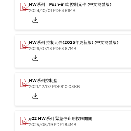
CAD檔
HW系列 Push-in式 控制元件 (中文簡體版)
型錄和宣傳手冊
2024/10/01
.PDF
4.61MB
影片專區
選型系統
軟體下載
邏輯模擬器
HW系列 控制元件(2025年更新版) (中文簡體版)
產品資安通知
2026/07/13
.PDF
3.87MB
最新消息
新聞中心
活動
促銷活動
部落格
HW系列控制盒
支援
2021/12/07
.PDF
810.03KB
聯絡我們
服務據點
產品變更/停產通知
RoHS指令對應
認證與標準
φ22 HW系列 緊急停止用按鈕開關
2025/05/19
.PDF
1.84MB