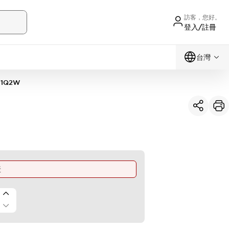
訪客，您好。
登入/註冊
台灣
11Q2W
產