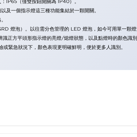
IP65（僅雙按鈕開關為 IP40）。
鈕以及一個指示燈這三種功能集結於一顆開關。
格。
LSRD 燈泡）。以往需分色管理的 LED 燈泡，如今可用單一顆
辨識正方平頭形指示燈的亮燈/熄燈狀態，以及點燈時的顏色識
範：在危險或緊急狀況下，顏色表現更明確鮮明，便於更多人識別。