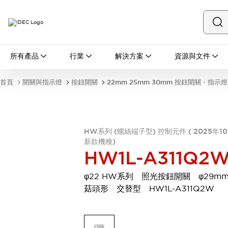
所有產品
所有產品
行業
解決方案
資源與文件
開關與指示燈
按鈕開關
首頁
開關與指示燈
按鈕開關
22mm 25mm 30mm 按鈕開關・指示燈
指示燈和蜂鳴器
瀏覽全部
安全與防爆
安全設備
防爆設備
HW系列 (螺絲端子型) 控制元件 ( 2025年1
瀏覽全部
新款機種)
盤櫃
HW1L-A311Q2
繼電器·計時器
電源供應器
φ22 HW系列 照光按鈕開關 φ29m
回路保護器
菇頭形 交替型 HW1L-A311Q2W
LED照明裝置
端子台
瀏覽全部
自動化