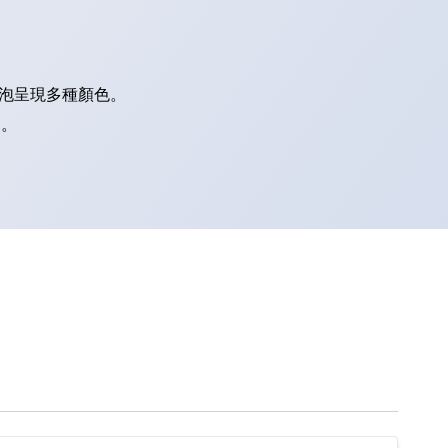
燈泡呈現多種顏色。
別。