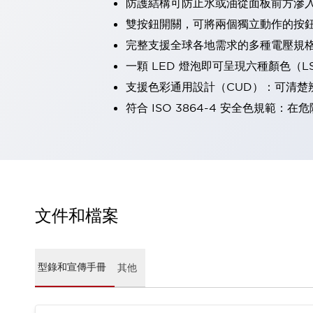
防護結構可防止水或油從面板前方滲入：
瀏覽全部
雙按鈕開關，可將兩個獨立動作的按
機器人
完整支援全球各地需求的多種電壓規
使人機協作更安全、更高效
發揮協作機器人潛力的安全措施
瀏覽全部
一顆 LED 燈泡即可呈現六種顏色（
半導體
支援色彩通用設計（CUD）：可清楚
提高半導體製造裝置設計自由度的方法
符合 ISO 3864-4 安全色規
瞬間完成開關的更換，避免停機時間拉長
充分對應安全標準
瀏覽全部
瀏覽全部
解決方案
IIoT（工業物聯網）
去面板化
RFID 認證
文件和檔案
安全及其未來
安全及其未來 | 解決⽅案
瀏覽全部
從基礎了解安全元件
型錄和宣傳手冊
其他
瀏覽全部
資源與文件