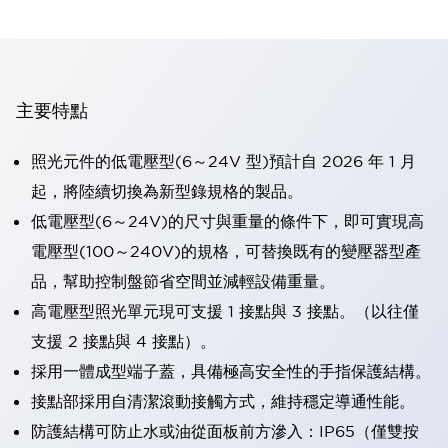
主要特點
照光元件的低電壓型(6～24V 型)預計自 2026 年 1 月
起，將陸續切換為新型錄規格的製品。
低電壓型(6～24V)的尺寸與重量的條件下，即可實現高
電壓型(100～240V)的規格，可替換既有的變壓器型產
品，幫助控制盤節省空間並減輕設備重量。
高電壓型照光單元現可支援 1 接點與 3 接點。（以往僅
支援 2 接點與 4 接點）。
採用一體成型端子蓋，具備極高安全性的手指保護結構。
接點部採用自清潔滾動接觸方式，維持穩定導通性能。
防護結構可防止水或油從面板前方滲入：IP65（僅雙按