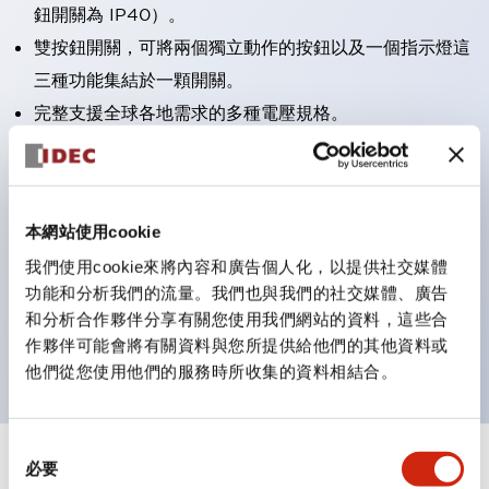
鈕開關為 IP40）。
雙按鈕開關，可將兩個獨立動作的按鈕以及一個指示燈這
三種功能集結於一顆開關。
完整支援全球各地需求的多種電壓規格。
一顆 LED 燈泡即可呈現六種顏色（LSRD 燈泡）。以往
需分色管理的 LED 燈泡，如今可用單一顆燈泡呈現多種
顏色。
本網站使用cookie
支援色彩通用設計（CUD）：可清楚辨識正方平頭形指
我們使用cookie來將內容和廣告個人化，以提供社交媒體
示燈的亮燈/熄燈狀態，以及點燈時的顏色識別。
功能和分析我們的流量。我們也與我們的社交媒體、廣告
符合 ISO 3864-4 安全色規範：在危險或緊急狀況下，
和分析合作夥伴分享有關您使用我們網站的資料，這些合
顏色表現更明確鮮明，便於更多人識別。
作夥伴可能會將有關資料與您所提供給他們的其他資料或
他們從您使用他們的服務時所收集的資料相結合。
同
必要
+
意
規格
顯示全部