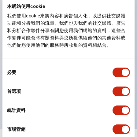
防護結構可防止水或油從面板前方滲入：IP65（僅雙按
本網站使用cookie
鈕開關為 IP40）。
我們使用cookie來將內容和廣告個人化，以提供社交媒體
功能和分析我們的流量。我們也與我們的社交媒體、廣告
雙按鈕開關，可將兩個獨立動作的按鈕以及一個指示燈這
和分析合作夥伴分享有關您使用我們網站的資料，這些合
三種功能集結於一顆開關。
作夥伴可能會將有關資料與您所提供給他們的其他資料或
完整支援全球各地需求的多種電壓規格。
他們從您使用他們的服務時所收集的資料相結合。
一顆 LED 燈泡即可呈現六種顏色（LSRD 燈泡）。以往
需分色管理的 LED 燈泡，如今可用單一顆燈泡呈現多種
同
顏色。
必要
意
支援色彩通用設計（CUD）：可清楚辨識正方平頭形指
選
示燈的亮燈/熄燈狀態，以及點燈時的顏色識別。
擇
首選項
符合 ISO 3864-4 安全色規範：在危險或緊急狀況下，
顏色表現更明確鮮明，便於更多人識別。
統計資料
市場營銷