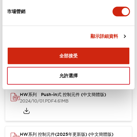
市場營銷
功能規格
顯示詳細資料
文件和檔案
全部接受
型錄和宣傳手冊
CAD檔
認證與標準
其他
允許選擇
HW系列 Push-in式 控制元件 (中文簡體版)
2024/10/01
.PDF
4.61MB
HW系列 控制元件(2025年更新版) (中文簡體版)