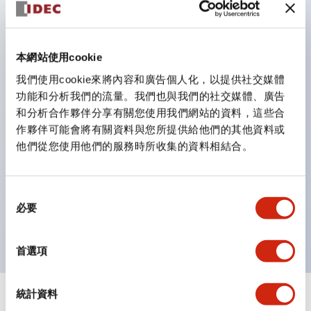
鈕開關為 IP40）。
雙按鈕開關，可將兩個獨立動作的按鈕以及一個指示燈這
三種功能集結於一顆開關。
本網站使用cookie
完整支援全球各地需求的多種電壓規格。
我們使用cookie來將內容和廣告個人化，以提供社交媒體
一顆 LED 燈泡即可呈現六種顏色（LSRD 燈泡）。以往
功能和分析我們的流量。我們也與我們的社交媒體、廣告
和分析合作夥伴分享有關您使用我們網站的資料，這些合
需分色管理的 LED 燈泡，如今可用單一顆燈泡呈現多種
作夥伴可能會將有關資料與您所提供給他們的其他資料或
顏色。
他們從您使用他們的服務時所收集的資料相結合。
支援色彩通用設計（CUD）：可清楚辨識正方平頭形指
示燈的亮燈/熄燈狀態，以及點燈時的顏色識別。
同
符合 ISO 3864-4 安全色規範：在危險或緊急狀況下，
必要
意
顏色表現更明確鮮明，便於更多人識別。
選
擇
首選項
統計資料
+
規格
顯示全部