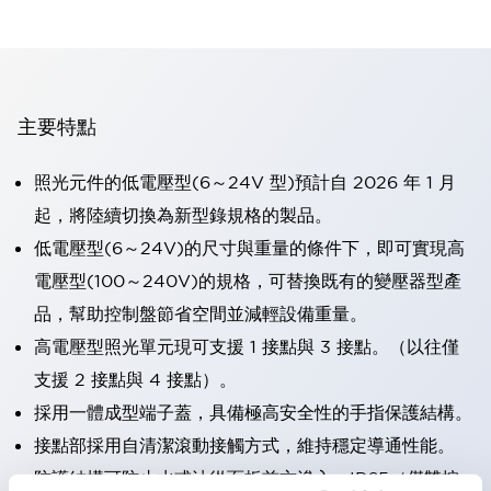
主要特點
照光元件的低電壓型(6～24V 型)預計自 2026 年 1 月
起，將陸續切換為新型錄規格的製品。
低電壓型(6～24V)的尺寸與重量的條件下，即可實現高
電壓型(100～240V)的規格，可替換既有的變壓器型產
品，幫助控制盤節省空間並減輕設備重量。
高電壓型照光單元現可支援 1 接點與 3 接點。（以往僅
支援 2 接點與 4 接點）。
採用一體成型端子蓋，具備極高安全性的手指保護結構。
接點部採用自清潔滾動接觸方式，維持穩定導通性能。
防護結構可防止水或油從面板前方滲入：IP65（僅雙按