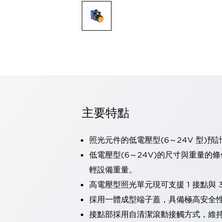
可程式控制器
可程式人機介面
工業乙太網路設備
瀏覽全部
自動識別
自動識別
感測器
瀏覽全部
行業
汽車
主要特點
工業機器人的潛在風險，從第三者角度徹底驗證
減少安全柵內的人身事故
兼顧良好的視認性及減少維修工時
照光元件的低電壓型(6～24V 型)預
最適合小型裝置的安全對策
瀏覽全部
低電壓型(6～24V)的尺寸與重量的
工具機
輕設備重量。
降低機床成本的技巧簡單的讓人意外
尋找讓機床更小型化的可能性
高電壓型照光單元現可支援 1 接點與 3
從外觀設計的觀點提升機床的附加價值
採用一體成型端子蓋，具備極高安全
預防導致機器故障的「瞬停」
接點部採用自清潔滾動接觸方式，維
3位置促動開關確保綜合加工中心機的安全性