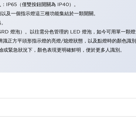
IP65（僅雙按鈕開關為 IP40）。
鈕以及一個指示燈這三種功能集結於一顆開關。
格。
LSRD 燈泡）。以往需分色管理的 LED 燈泡，如今可用單一顆
辨識正方平頭形指示燈的亮燈/熄燈狀態，以及點燈時的顏色識
範：在危險或緊急狀況下，顏色表現更明確鮮明，便於更多人識別。