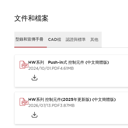
CAD檔
型錄和宣傳手冊
影片專區
文件和檔案
選型系統
軟體下載
邏輯模擬器
型錄和宣傳手冊
CAD檔
認證與標準
其他
產品資安通知
最新消息
新聞中心
活動
HW系列 Push-in式 控制元件 (中文簡體版)
2024/10/01
.PDF
4.61MB
促銷活動
部落格
支援
聯絡我們
服務據點
產品變更/停產通知
HW系列 控制元件(2025年更新版) (中文簡體版)
RoHS指令對應
2026/07/13
.PDF
3.87MB
認證與標準