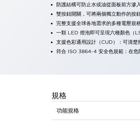
防護結構可防止水或油從面板前方滲入：
瀏覽全部
機器人
雙按鈕開關，可將兩個獨立動作的按
使人機協作更安全、更高效
完整支援全球各地需求的多種電壓規
發揮協作機器人潛力的安全措施
瀏覽全部
一顆 LED 燈泡即可呈現六種顏色（
半導體
支援色彩通用設計（CUD）：可清楚
提高半導體製造裝置設計自由度的方法
瞬間完成開關的更換，避免停機時間拉長
符合 ISO 3864-4 安全色規
充分對應安全標準
瀏覽全部
瀏覽全部
解決方案
IIoT（工業物聯網）
去面板化
RFID 認證
規格
安全及其未來
安全及其未來 | 解決⽅案
功能規格
瀏覽全部
從基礎了解安全元件
瀏覽全部
資源與文件