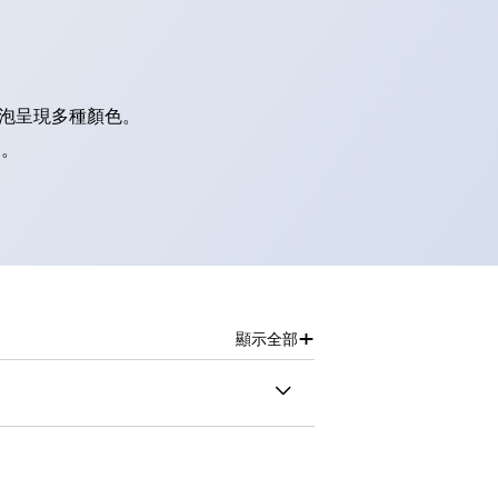
燈泡呈現多種顏色。
別。
+
顯示全部