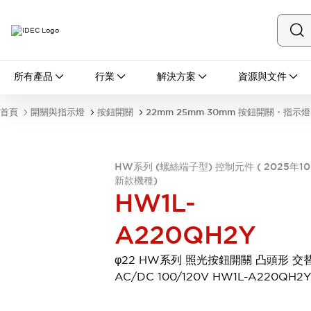
所有產品
所有產品
行業
解決方案
資源與文件
開關與指示燈
按鈕開關
首頁
開關與指示燈
按鈕開關
22mm 25mm 30mm 按鈕開關・指示燈
指示燈和蜂鳴器
瀏覽全部
安全與防爆
HW系列 (螺絲端子型) 控制元件 ( 2025年1
安全設備
防爆設備
新款機種)
瀏覽全部
HW1L-
盤櫃
繼電器·計時器
A220QH2Y
電源供應器
回路保護器
φ22 HW系列 照光按鈕開關 凸頭形 交
LED照明裝置
AC/DC 100/120V HW1L-A220QH2Y
端子台
瀏覽全部
自動化