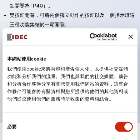
鈕開關為 IP40）。
雙按鈕開關，可將兩個獨立動作的按鈕以及一個指示燈這
三種功能集結於一顆開關。
完整支援全球各地需求的多種電壓規格。
一顆 LED 燈泡即可呈現六種顏色（LSRD 燈泡）。以往
需分色管理的 LED 燈泡，如今可用單一顆燈泡呈現多種
本網站使用cookie
顏色。
我們使用cookie來將內容和廣告個人化，以提供社交媒體
支援色彩通用設計（CUD）：可清楚辨識正方平頭形指
功能和分析我們的流量。我們也與我們的社交媒體、廣告
示燈的亮燈/熄燈狀態，以及點燈時的顏色識別。
和分析合作夥伴分享有關您使用我們網站的資料，這些合
符合 ISO 3864-4 安全色規範：在危險或緊急狀況下，
作夥伴可能會將有關資料與您所提供給他們的其他資料或
他們從您使用他們的服務時所收集的資料相結合。
顏色表現更明確鮮明，便於更多人識別。
同
必要
意
選
+
規格
顯示全部