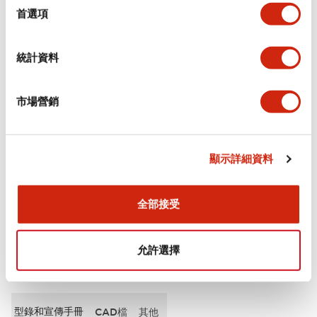
擇
首選項
審美規範
統計資料
電氣規範（額定照明部分）
市場營銷
環境規範
機械規格
顯示詳細資料
安裝和安裝規範
全部接受
允許選擇
文件和檔案
型錄和宣傳手冊
CAD檔
其他