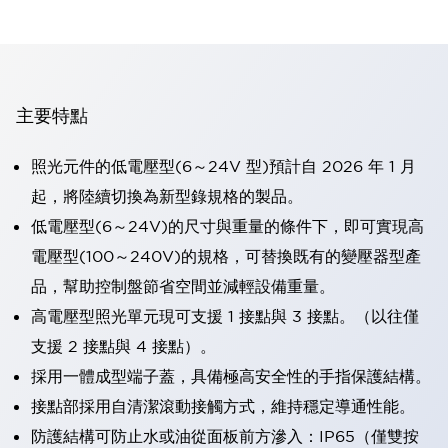
主要特點
照光元件的低電壓型(6～24V 型)預計自 2026 年 1 月
起，將陸續切換為新型錄規格的製品。
低電壓型(6～24V)的尺寸與重量的條件下，即可實現高
電壓型(100～240V)的規格，可替換既有的變壓器型產
品，幫助控制盤節省空間並減輕設備重量。
高電壓型照光單元現可支援 1 接點與 3 接點。（以往僅
支援 2 接點與 4 接點）。
採用一體成型端子蓋，具備極高安全性的手指保護結構。
接點部採用自清潔滾動接觸方式，維持穩定導通性能。
防護結構可防止水或油從面板前方滲入：IP65（僅雙按