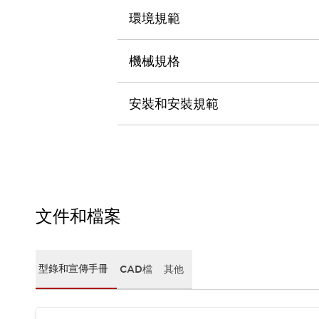
CAD檔
環境規範
型錄和宣傳手冊
影片專區
選型系統
機械規格
軟體下載
邏輯模擬器
安裝和安裝規範
產品資安通知
最新消息
新聞中心
活動
促銷活動
部落格
支援
文件和檔案
聯絡我們
服務據點
產品變更/停產通知
RoHS指令對應
型錄和宣傳手冊
CAD檔
其他
認證與標準