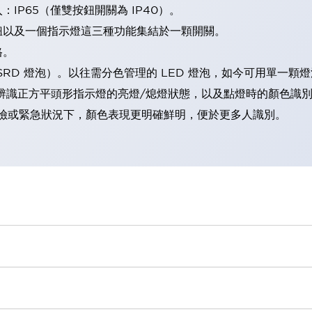
IP65（僅雙按鈕開關為 IP40）。
鈕以及一個指示燈這三種功能集結於一顆開關。
格。
LSRD 燈泡）。以往需分色管理的 LED 燈泡，如今可用單一顆
辨識正方平頭形指示燈的亮燈/熄燈狀態，以及點燈時的顏色識
範：在危險或緊急狀況下，顏色表現更明確鮮明，便於更多人識別。