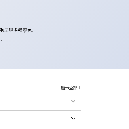
燈泡呈現多種顏色。
別。
+
顯示全部