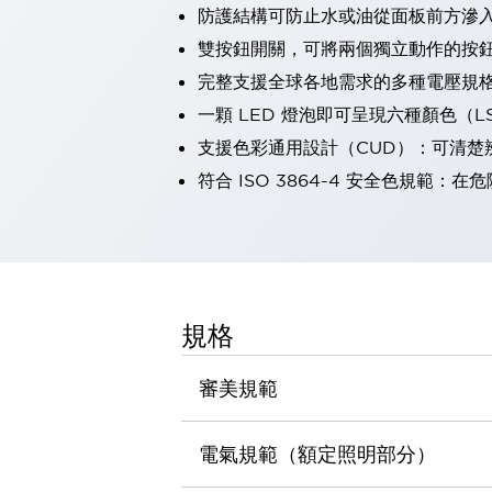
防護結構可防止水或油從面板前方滲入：
瀏覽全部
機器人
雙按鈕開關，可將兩個獨立動作的按
使人機協作更安全、更高效
完整支援全球各地需求的多種電壓規
發揮協作機器人潛力的安全措施
瀏覽全部
一顆 LED 燈泡即可呈現六種顏色（
半導體
支援色彩通用設計（CUD）：可清楚
提高半導體製造裝置設計自由度的方法
瞬間完成開關的更換，避免停機時間拉長
符合 ISO 3864-4 安全色規
充分對應安全標準
瀏覽全部
瀏覽全部
解決方案
IIoT（工業物聯網）
去面板化
RFID 認證
規格
安全及其未來
安全及其未來 | 解決⽅案
審美規範
瀏覽全部
從基礎了解安全元件
瀏覽全部
電氣規範（額定照明部分）
資源與文件