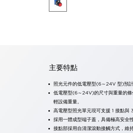
可程式控制器
可程式人機介面
工業乙太網路設備
瀏覽全部
自動識別
自動識別
感測器
瀏覽全部
行業
汽車
主要特點
工業機器人的潛在風險，從第三者角度徹底驗證
減少安全柵內的人身事故
兼顧良好的視認性及減少維修工時
照光元件的低電壓型(6～24V 型)預
最適合小型裝置的安全對策
瀏覽全部
低電壓型(6～24V)的尺寸與重量的
工具機
輕設備重量。
降低機床成本的技巧簡單的讓人意外
尋找讓機床更小型化的可能性
高電壓型照光單元現可支援 1 接點與 3
從外觀設計的觀點提升機床的附加價值
採用一體成型端子蓋，具備極高安全
預防導致機器故障的「瞬停」
接點部採用自清潔滾動接觸方式，維
3位置促動開關確保綜合加工中心機的安全性