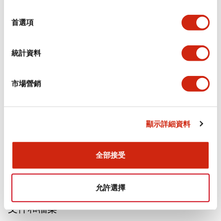
選
擇
審美規範
首選項
電氣規範（額定照明部分）
統計資料
環境規範
市場營銷
功能規格
機械規格
顯示詳細資料
安裝和安裝規範
全部接受
允許選擇
文件和檔案