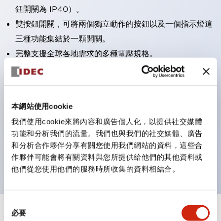
鈕開關為 IP40）。
雙按鈕開關，可將兩個獨立動作的按鈕以及一個指示燈這
三種功能集結於一顆開關。
完整支援全球各地需求的多種電壓規格。
一顆 LED 燈泡即可呈現六種顏色（LSRD 燈泡）。以往
需分色管理的 LED 燈泡，如今可用單一顆燈泡呈現多種
顏色。
本網站使用cookie
支援色彩通用設計（CUD）：可清楚辨識正方平頭形指
我們使用cookie來將內容和廣告個人化，以提供社交媒體
示燈的亮燈/熄燈狀態，以及點燈時的顏色識別。
功能和分析我們的流量。我們也與我們的社交媒體、廣告
符合 ISO 3864-4 安全色規範：在危險或緊急狀況下，
和分析合作夥伴分享有關您使用我們網站的資料，這些合
顏色表現更明確鮮明，便於更多人識別。
作夥伴可能會將有關資料與您所提供給他們的其他資料或
他們從您使用他們的服務時所收集的資料相結合。
同
必要
意
+
規格
顯示全部