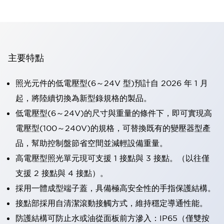
主要特點
照光元件的低電壓型(6～24V 型)預計自 2026 年 1 月
起，將陸續切換為新型錄規格的製品。
低電壓型(6～24V)的尺寸與重量的條件下，即可實現高
電壓型(100～240V)的規格，可替換既有的變壓器型產
品，幫助控制盤節省空間並減輕設備重量。
高電壓型照光單元現可支援 1 接點與 3 接點。（以往僅
支援 2 接點與 4 接點）。
採用一體成型端子蓋，具備極高安全性的手指保護結構。
接點部採用自清潔滾動接觸方式，維持穩定導通性能。
防護結構可防止水或油從面板前方滲入：IP65（僅雙按