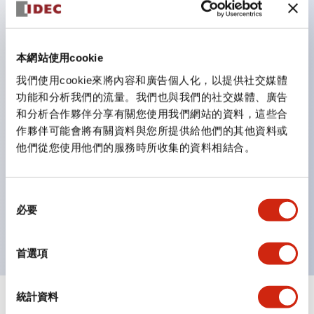
鈕開關為 IP40）。
雙按鈕開關，可將兩個獨立動作的按鈕以及一個指示燈這
三種功能集結於一顆開關。
本網站使用cookie
完整支援全球各地需求的多種電壓規格。
我們使用cookie來將內容和廣告個人化，以提供社交媒體
一顆 LED 燈泡即可呈現六種顏色（LSRD 燈泡）。以往
功能和分析我們的流量。我們也與我們的社交媒體、廣告
和分析合作夥伴分享有關您使用我們網站的資料，這些合
需分色管理的 LED 燈泡，如今可用單一顆燈泡呈現多種
作夥伴可能會將有關資料與您所提供給他們的其他資料或
顏色。
他們從您使用他們的服務時所收集的資料相結合。
支援色彩通用設計（CUD）：可清楚辨識正方平頭形指
示燈的亮燈/熄燈狀態，以及點燈時的顏色識別。
同
符合 ISO 3864-4 安全色規範：在危險或緊急狀況下，
必要
意
顏色表現更明確鮮明，便於更多人識別。
選
擇
首選項
統計資料
+
規格
顯示全部