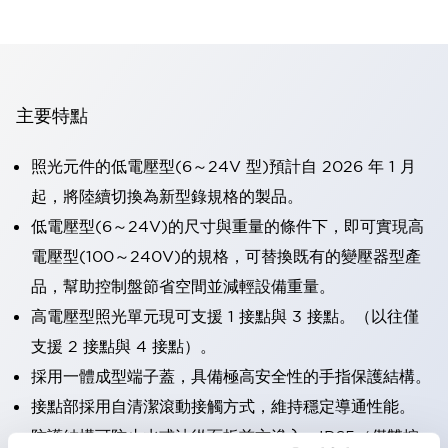
主要特點
照光元件的低電壓型(6～24V 型)預計自 2026 年 1 月
起，將陸續切換為新型錄規格的製品。
低電壓型(6～24V)的尺寸與重量的條件下，即可實現高
電壓型(100～240V)的規格，可替換既有的變壓器型產
品，幫助控制盤節省空間並減輕設備重量。
高電壓型照光單元現可支援 1 接點與 3 接點。（以往僅
支援 2 接點與 4 接點）。
採用一體成型端子蓋，具備極高安全性的手指保護結構。
接點部採用自清潔滾動接觸方式，維持穩定導通性能。
防護結構可防止水或油從面板前方滲入：IP65（僅雙按