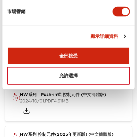
市場營銷
功能規格
顯示詳細資料
文件和檔案
全部接受
型錄和宣傳手冊
CAD檔
認證與標準
其他
允許選擇
HW系列 Push-in式 控制元件 (中文簡體版)
2024/10/01
.PDF
4.61MB
HW系列 控制元件(2025年更新版) (中文簡體版)