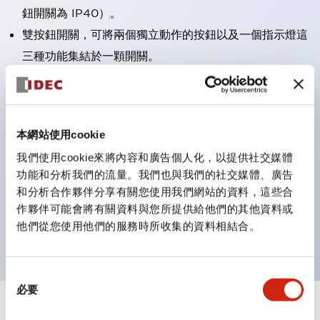
鈕開關為 IP40）。
雙按鈕開關，可將兩個獨立動作的按鈕以及一個指示燈這
三種功能集結於一顆開關。
完整支援全球各地需求的多種電壓規格。
一顆 LED 燈泡即可呈現六種顏色（LSRD 燈泡）。以往
需分色管理的 LED 燈泡，如今可用單一顆燈泡呈現多種
本網站使用cookie
顏色。
我們使用cookie來將內容和廣告個人化，以提供社交媒體
支援色彩通用設計（CUD）：可清楚辨識正方平頭形指
功能和分析我們的流量。我們也與我們的社交媒體、廣告
示燈的亮燈/熄燈狀態，以及點燈時的顏色識別。
和分析合作夥伴分享有關您使用我們網站的資料，這些合
符合 ISO 3864-4 安全色規範：在危險或緊急狀況下，
作夥伴可能會將有關資料與您所提供給他們的其他資料或
他們從您使用他們的服務時所收集的資料相結合。
顏色表現更明確鮮明，便於更多人識別。
同
必要
意
選
+
規格
顯示全部