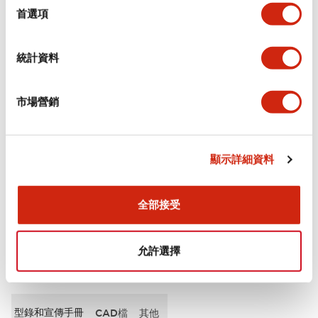
擇
首選項
審美規範
統計資料
電氣規範（額定照明部分）
市場營銷
環境規範
機械規格
顯示詳細資料
安裝和安裝規範
全部接受
允許選擇
文件和檔案
型錄和宣傳手冊
CAD檔
其他