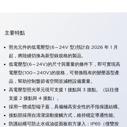
主要特點
照光元件的低電壓型(6～24V 型)預計自 2026 年 1 月
起，將陸續切換為新型錄規格的製品。
低電壓型(6～24V)的尺寸與重量的條件下，即可實現高
電壓型(100～240V)的規格，可替換既有的變壓器型產
品，幫助控制盤節省空間並減輕設備重量。
高電壓型照光單元現可支援 1 接點與 3 接點。（以往僅
支援 2 接點與 4 接點）。
採用一體成型端子蓋，具備極高安全性的手指保護結構。
接點部採用自清潔滾動接觸方式，維持穩定導通性能。
防護結構可防止水或油從面板前方滲入：IP65（僅雙按