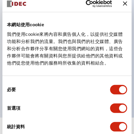
鈕開關為 IP40）。
雙按鈕開關，可將兩個獨立動作的按鈕以及一個指示燈這
三種功能集結於一顆開關。
本網站使用cookie
完整支援全球各地需求的多種電壓規格。
我們使用cookie來將內容和廣告個人化，以提供社交媒體
一顆 LED 燈泡即可呈現六種顏色（LSRD 燈泡）。以往
功能和分析我們的流量。我們也與我們的社交媒體、廣告
和分析合作夥伴分享有關您使用我們網站的資料，這些合
需分色管理的 LED 燈泡，如今可用單一顆燈泡呈現多種
作夥伴可能會將有關資料與您所提供給他們的其他資料或
顏色。
他們從您使用他們的服務時所收集的資料相結合。
支援色彩通用設計（CUD）：可清楚辨識正方平頭形指
示燈的亮燈/熄燈狀態，以及點燈時的顏色識別。
同
符合 ISO 3864-4 安全色規範：在危險或緊急狀況下，
必要
意
顏色表現更明確鮮明，便於更多人識別。
選
擇
首選項
統計資料
+
規格
顯示全部