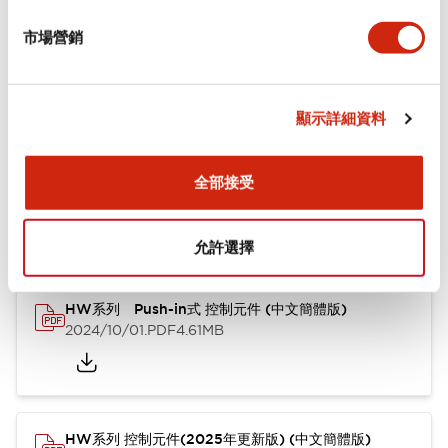
市場營銷
功能規格
顯示詳細資料
文件和檔案
全部接受
型錄和宣傳手冊
認證與標準
其他
允許選擇
HW系列 Push-in式 控制元件 (中文簡體版)
2024/10/01
.PDF
4.61MB
HW系列 控制元件(2025年更新版) (中文簡體版)