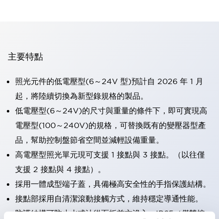
主要特點
照光元件的低電壓型(6～24V 型)預計自 2026 年 1 月
起，將陸續切換為新型錄規格的製品。
低電壓型(6～24V)的尺寸與重量的條件下，即可實現高
電壓型(100～240V)的規格，可替換既有的變壓器型產
品，幫助控制盤節省空間並減輕設備重量。
高電壓型照光單元現可支援 1 接點與 3 接點。（以往僅
支援 2 接點與 4 接點）。
採用一體成型端子蓋，具備極高安全性的手指保護結構。
接點部採用自清潔滾動接觸方式，維持穩定導通性能。
防護結構可防止水或油從面板前方滲入：IP65（僅雙按