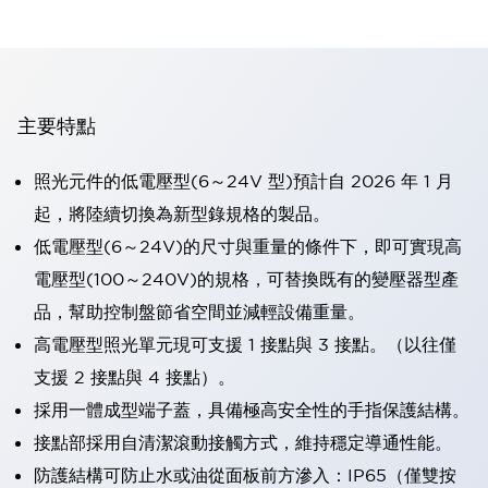
主要特點
照光元件的低電壓型(6～24V 型)預計自 2026 年 1 月
起，將陸續切換為新型錄規格的製品。
低電壓型(6～24V)的尺寸與重量的條件下，即可實現高
電壓型(100～240V)的規格，可替換既有的變壓器型產
品，幫助控制盤節省空間並減輕設備重量。
高電壓型照光單元現可支援 1 接點與 3 接點。（以往僅
支援 2 接點與 4 接點）。
採用一體成型端子蓋，具備極高安全性的手指保護結構。
接點部採用自清潔滾動接觸方式，維持穩定導通性能。
防護結構可防止水或油從面板前方滲入：IP65（僅雙按