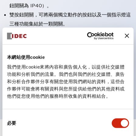
鈕開關為 IP40）。
雙按鈕開關，可將兩個獨立動作的按鈕以及一個指示燈這
三種功能集結於一顆開關。
完整支援全球各地需求的多種電壓規格。
一顆 LED 燈泡即可呈現六種顏色（LSRD 燈泡）。以往
需分色管理的 LED 燈泡，如今可用單一顆燈泡呈現多種
本網站使用cookie
顏色。
我們使用cookie來將內容和廣告個人化，以提供社交媒體
支援色彩通用設計（CUD）：可清楚辨識正方平頭形指
功能和分析我們的流量。我們也與我們的社交媒體、廣告
示燈的亮燈/熄燈狀態，以及點燈時的顏色識別。
和分析合作夥伴分享有關您使用我們網站的資料，這些合
符合 ISO 3864-4 安全色規範：在危險或緊急狀況下，
作夥伴可能會將有關資料與您所提供給他們的其他資料或
他們從您使用他們的服務時所收集的資料相結合。
顏色表現更明確鮮明，便於更多人識別。
同
必要
意
選
+
規格
顯示全部