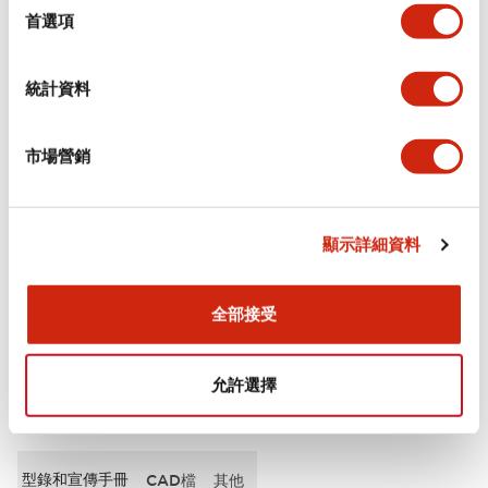
擇
首選項
審美規範
統計資料
電氣規範（額定照明部分）
市場營銷
環境規範
機械規格
顯示詳細資料
安裝和安裝規範
全部接受
允許選擇
文件和檔案
型錄和宣傳手冊
CAD檔
其他