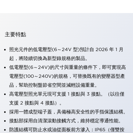
主要特點
照光元件的低電壓型(6～24V 型)預計自 2026 年 1 月
起，將陸續切換為新型錄規格的製品。
低電壓型(6～24V)的尺寸與重量的條件下，即可實現高
電壓型(100～240V)的規格，可替換既有的變壓器型產
品，幫助控制盤節省空間並減輕設備重量。
高電壓型照光單元現可支援 1 接點與 3 接點。（以往僅
支援 2 接點與 4 接點）。
採用一體成型端子蓋，具備極高安全性的手指保護結構。
接點部採用自清潔滾動接觸方式，維持穩定導通性能。
防護結構可防止水或油從面板前方滲入：IP65（僅雙按