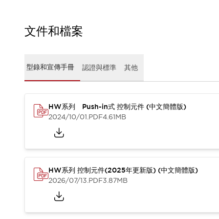
CAD檔
型錄和宣傳手冊
影片專區
文件和檔案
選型系統
軟體下載
邏輯模擬器
型錄和宣傳手冊
認證與標準
其他
產品資安通知
最新消息
新聞中心
活動
HW系列 Push-in式 控制元件 (中文簡體版)
2024/10/01
.PDF
4.61MB
促銷活動
部落格
支援
聯絡我們
服務據點
產品變更/停產通知
HW系列 控制元件(2025年更新版) (中文簡體版)
RoHS指令對應
2026/07/13
.PDF
3.87MB
認證與標準