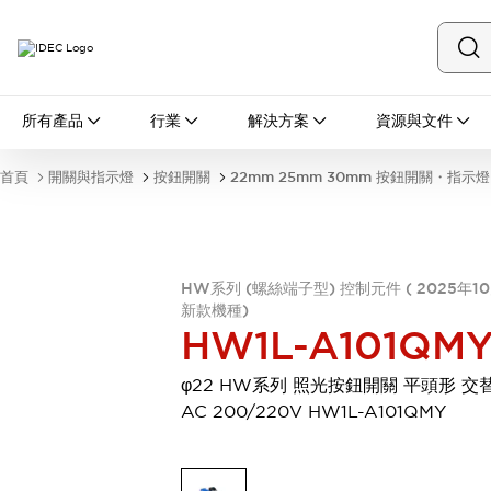
所有產品
所有產品
行業
解決方案
資源與文件
開關與指示燈
按鈕開關
首頁
開關與指示燈
按鈕開關
22mm 25mm 30mm 按鈕開關・指示燈
指示燈和蜂鳴器
瀏覽全部
安全與防爆
安全設備
防爆設備
HW系列 (螺絲端子型) 控制元件 ( 2025年1
瀏覽全部
新款機種)
盤櫃
HW1L-A101QM
繼電器·計時器
電源供應器
φ22 HW系列 照光按鈕開關 平頭形 交
回路保護器
AC 200/220V HW1L-A101QMY
LED照明裝置
端子台
瀏覽全部
自動化