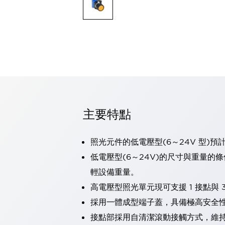
可程式控制器
可程式人機介面
工業乙太網路設備
瀏覽全部
自動識別
自動識別
感測器
瀏覽全部
行業
汽車
主要特點
工業機器人的潛在風險，從第三者角度徹底驗證
減少安全柵內的人身事故
兼顧良好的視認性及減少維修工時
照光元件的低電壓型(6～24V 型)預
最適合小型裝置的安全對策
瀏覽全部
低電壓型(6～24V)的尺寸與重量的
工具機
輕設備重量。
降低機床成本的技巧簡單的讓人意外
尋找讓機床更小型化的可能性
高電壓型照光單元現可支援 1 接點與 3
從外觀設計的觀點提升機床的附加價值
採用一體成型端子蓋，具備極高安全
預防導致機器故障的「瞬停」
接點部採用自清潔滾動接觸方式，維
3位置促動開關確保綜合加工中心機的安全性