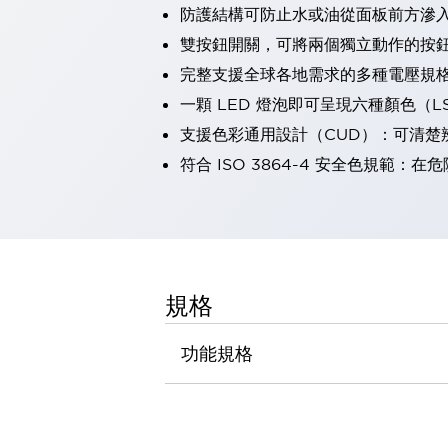
防護結構可防止水或油從面板前方滲入：
瀏覽全部
機器人
雙按鈕開關，可將兩個獨立動作的按
使人機協作更安全、更高效
完整支援全球各地需求的多種電壓規
發揮協作機器人潛力的安全措施
瀏覽全部
一顆 LED 燈泡即可呈現六種顏色（
半導體
支援色彩通用設計（CUD）：可清楚
提高半導體製造裝置設計自由度的方法
瞬間完成開關的更換，避免停機時間拉長
符合 ISO 3864-4 安全色規
充分對應安全標準
瀏覽全部
瀏覽全部
解決方案
IIoT（工業物聯網）
去面板化
RFID 認證
規格
安全及其未來
安全及其未來 | 解決⽅案
功能規格
瀏覽全部
從基礎了解安全元件
瀏覽全部
資源與文件