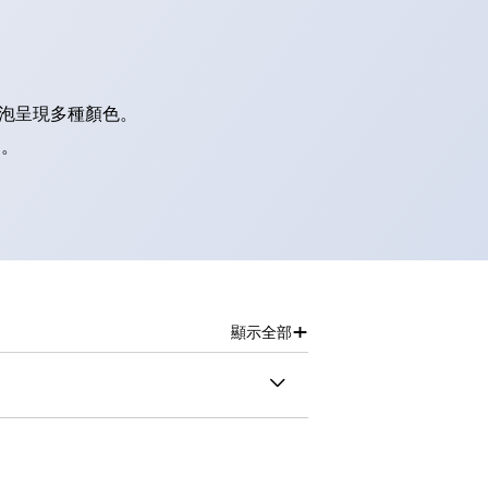
燈泡呈現多種顏色。
別。
+
顯示全部