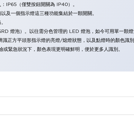
IP65（僅雙按鈕開關為 IP40）。
鈕以及一個指示燈這三種功能集結於一顆開關。
格。
LSRD 燈泡）。以往需分色管理的 LED 燈泡，如今可用單一顆
辨識正方平頭形指示燈的亮燈/熄燈狀態，以及點燈時的顏色識
範：在危險或緊急狀況下，顏色表現更明確鮮明，便於更多人識別。